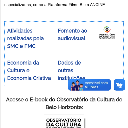
especializadas, como a Plataforma Filme B e a ANCINE.
Atividades
Fomento ao
realizadas pela
audiovisual
SMC e FMC
Economia da
Dados de
Cultura e
outras
Economia Criativa
instituições
Acesse o E-book do Observatório da Cultura de
Belo Horizonte: