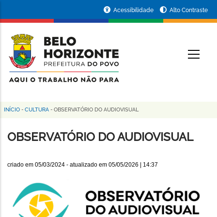
Pular
Portal
Acessibilidade
Alto Contraste
para
da
o
conteúdo
Prefeitura
O
principal
de
Belo
Horizonte
INÍCIO
-
CULTURA
-
OBSERVATÓRIO DO AUDIOVISUAL
Trilha
de
OBSERVATÓRIO DO AUDIOVISUAL
navegação
criado em
05/03/2024
- atualizado em
05/05/2026 | 14:37