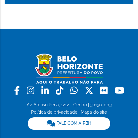
Facebook
Instagram
Linkedin
Tiktok
Whatsapp
X
Flickr
Yo
Av. Afonso Pena, 1212 - Centro | 30130-003
Política de privacidade
|
Mapa do site
FALE COM A
PBH