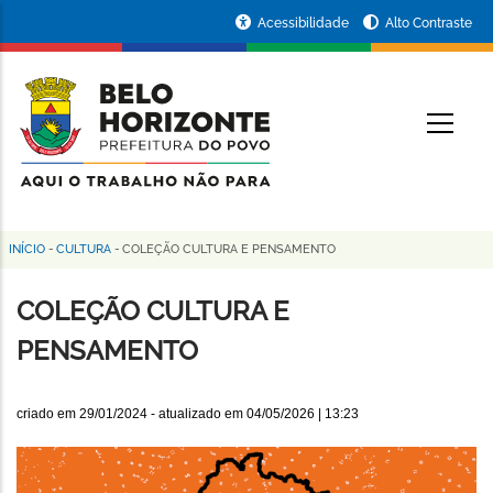
Pular
Portal
Acessibilidade
Alto Contraste
para
da
o
conteúdo
Prefeitura
O
principal
de
Belo
Horizonte
INÍCIO
-
CULTURA
-
COLEÇÃO CULTURA E PENSAMENTO
Trilha
de
COLEÇÃO CULTURA E
navegação
PENSAMENTO
criado em
29/01/2024
- atualizado em
04/05/2026 | 13:23