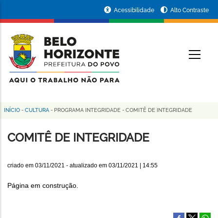
Pular
Portal
Acessibilidade
Alto Contraste
para
da
o
conteúdo
Prefeitura
O
principal
de
Belo
Horizonte
INÍCIO
-
CULTURA
-
PROGRAMA INTEGRIDADE
-
COMITÊ DE INTEGRIDADE
Trilha
de
COMITÊ DE INTEGRIDADE
navegação
criado em
03/11/2021
- atualizado em
03/11/2021 | 14:55
Página em construção.