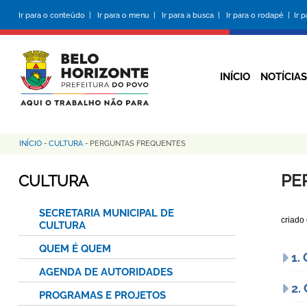
Pular
Ir para o conteúdo |
Ir para o menu |
Ir para a busca |
Ir para o rodapé |
Ir 
para
o
conteúdo
principal
INÍCIO
NOTÍCIAS
INÍCIO
-
CULTURA
-
PERGUNTAS FREQUENTES
Trilha
de
PE
CULTURA
navegação
SECRETARIA MUNICIPAL DE
criado
CULTURA
QUEM É QUEM
1.
AGENDA DE AUTORIDADES
2.
PROGRAMAS E PROJETOS