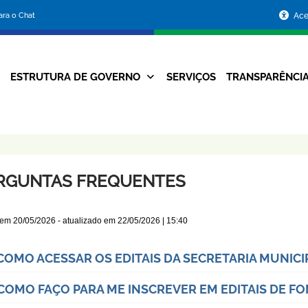
Portal
para o Chat
Ace
da
Prefeitura
ESTRUTURA DE GOVERNO
SERVIÇOS
TRANSPARÊNCI
Navegação
de
Principal
Belo
Horizonte
RGUNTAS FREQUENTES
 em
20/05/2026
- atualizado em
22/05/2026 | 15:40
 COMO ACESSAR OS EDITAIS DA SECRETARIA MUNIC
 COMO FAÇO PARA ME INSCREVER EM EDITAIS DE 