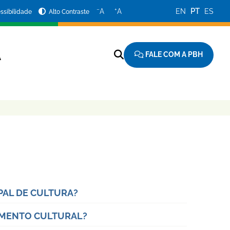
−
+
A
A
EN
PT
ES
ssibilidade
Alto Contraste
FALE COM A PBH
A
IPAL DE CULTURA?
FOMENTO CULTURAL?