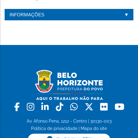
INFORMAÇÕES
Facebook
Instagram
Linkedin
Tiktok
Whatsapp
X
Flickr
Yo
Av. Afonso Pena, 1212 - Centro | 30130-003
Política de privacidade
|
Mapa do site