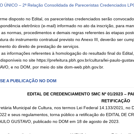
 ÚNICO – 2ª Relação Consolidada de Pareceristas Credenciados LP
rme disposto no Edital, os pareceristas credenciados serão convocado
spondência eletrônico (e‐mail) informado no ato da inscrição, para man
 as normas, procedimentos e demais regras referentes às etapas poster
atura do instrumento contratual previsto no Anexo III, deverão ser cu
mento do direito de prestação de serviços.
 as informações referentes à homologação do resultado final do Edita
disponíveis no site https://prefeitura.pbh.gov.br/cultura/lei-paulo-gu
VO, e no DOM, por meio do site dom-web.pbh.gov.br.
SE A PUBLICAÇÃO NO DOM
EDITAL DE CREDENCIAMENTO SMC Nº 01/2023 – P
RETIFICAÇÃO
retária Municipal de Cultura, nos termos Lei Federal 14.133/2021, no
022 e seus regulamentos, torna público a retificação do EDITAL
AULO GUSTAVO, publicado no DOM em 18 de agosto de 2023.