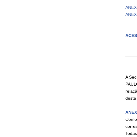
ANEX
ANEX
ACES
A Sec
PAULO
relaç
desta
ANEXO
Confo
corre
Todas