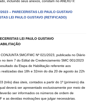
cado, incluindo seus anexos, constam no ANEXO II:
1/2023 – PARECERISTAS LEI PAULO GUSTAVO
ISTAS LEI PAULO GUSTAVO (RETIFICADO)
RECERISTAS LEI PAULO GUSTAVO
HABILITAÇÃO
A CONJUNTA SMC/FMC Nº 021/2023, publicada no Diário
o no item 7 do Edital de Credenciamento SMC 001/2023
esultado da Etapa de Habilitação referente aos
es realizadas das 18h e 32min do dia 20 de agosto às 22h
3 (três) dias úteis, contados a partir do 1º (primeiro) dia
o qual deverá ser apresentado exclusivamente por meio de
o, deverão ser informados os números de ordem de
PF e as devidas motivações que julgar necessárias.