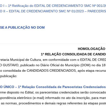
O I – 1ª Retificação do EDITAL DE CREDENCIAMENTO SMC Nº 001
O II – EDITAL DE CREDENCIAMENTO SMC Nº 01/2023 – PARECERI
SE A PUBLICAÇÃO NO DOM
HOMOLOGAÇÃO
1ª RELAÇÃO CONSOLIDADA DE CANDI
retaria Municipal de Cultura, em conformidade com o EDITAL DE
 GUSTAVO, publicado no Diário Oficial do Município (DOM) no dia 18
ão consolidada de CANDIDADOS CREDENCIADOS, após etapa recursal d
 publicação:
 ÚNICO – 1ª Relação Consolidada de Pareceristas Credenciado
rme disposto no Edital, os pareceristas credenciados serão convocado
spondência eletrônico (e‐mail) informado no ato da inscrição, para man
 as normas, procedimentos e demais regras referentes às etapas poster