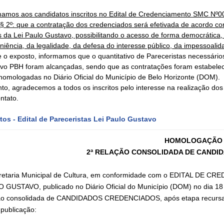
mamos aos candidatos inscritos no Edital de Credenciamento SMC 
2º§ 2º: que a contratação dos credenciados será efetivada de acordo c
is da Lei Paulo Gustavo, possibilitando o acesso de forma democrática
niência, da legalidade, da defesa do interesse público, da impessoali
e o exposto, informamos que o quantitativo de Pareceristas necessári
vo PBH foram alcançadas, sendo que as contratações foram estabelec
homologadas no Diário Oficial do Município de Belo Horizonte (DOM).
nto, agradecemos a todos os inscritos pelo interesse na realização d
ntato.
itos - Edital de Pareceristas Lei Paulo Gustavo
HOMOLOGAÇÃO
2ª RELAÇÃO CONSOLIDADA DE CANDI
retaria Municipal de Cultura, em conformidade com o EDITAL DE
 GUSTAVO, publicado no Diário Oficial do Município (DOM) no dia 18
ão consolidada de CANDIDADOS CREDENCIADOS, após etapa recursal d
 publicação: