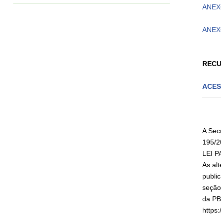
ANEX
ANEX
REC
ACES
A Sec
195/2
LEI P
As al
publi
seção
da PB
https: