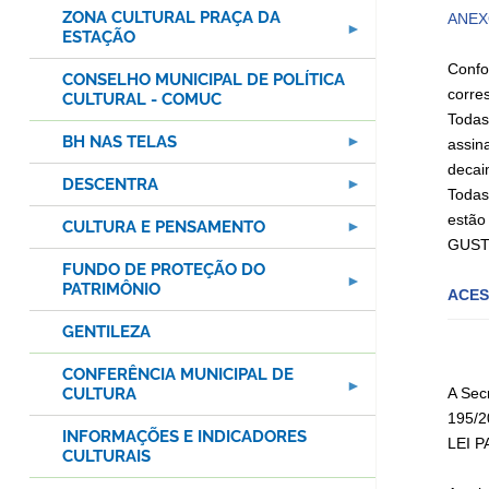
ZONA CULTURAL PRAÇA DA
ANEXO
ESTAÇÃO
Confo
CONSELHO MUNICIPAL DE POLÍTICA
corre
CULTURAL - COMUC
Todas
BH NAS TELAS
assin
decai
DESCENTRA
Todas
estão 
CULTURA E PENSAMENTO
GUSTA
FUNDO DE PROTEÇÃO DO
PATRIMÔNIO
ACES
GENTILEZA
CONFERÊNCIA MUNICIPAL DE
CULTURA
A Sec
195/2
INFORMAÇÕES E INDICADORES
LEI P
CULTURAIS