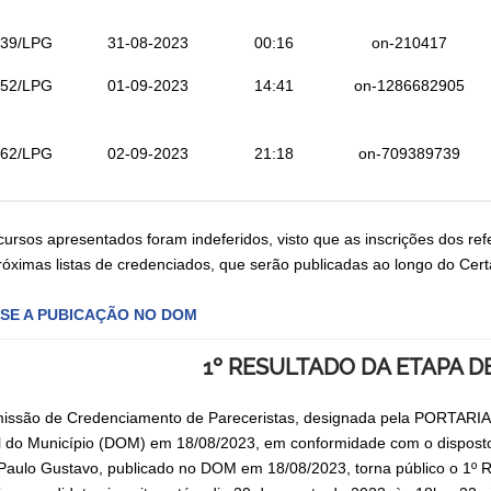
239/LPG
31-08-2023
00:16
on-210417
252/LPG
01-09-2023
14:41
on-1286682905
262/LPG
02-09-2023
21:18
on-709389739
cursos apresentados foram indeferidos, visto que as inscrições dos ref
róximas listas de credenciados, que serão publicadas ao longo do Cer
SE A PUBICAÇÃO NO DOM
1º RESULTADO DA ETAPA D
issão de Credenciamento de Pareceristas, designada pela PORTARI
al do Município (DOM) em 18/08/2023, em conformidade com o dispost
 Paulo Gustavo, publicado no DOM em 18/08/2023, torna público o 1º R