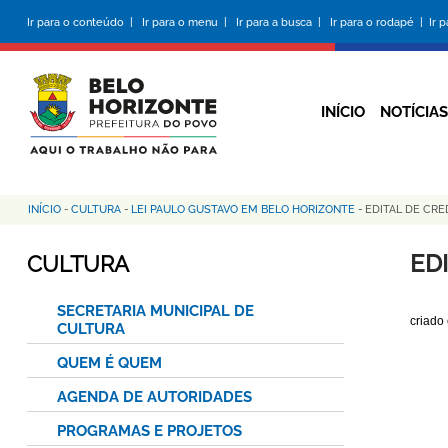
Pular
Ir para o conteúdo |
Ir para o menu |
Ir para a busca |
Ir para o rodapé |
Ir 
para
o
conteúdo
principal
INÍCIO
NOTÍCIAS
INÍCIO
-
CULTURA
-
LEI PAULO GUSTAVO EM BELO HORIZONTE
-
EDITAL DE CRE
Trilha
de
ED
CULTURA
navegação
SECRETARIA MUNICIPAL DE
criado
CULTURA
QUEM É QUEM
AGENDA DE AUTORIDADES
PROGRAMAS E PROJETOS