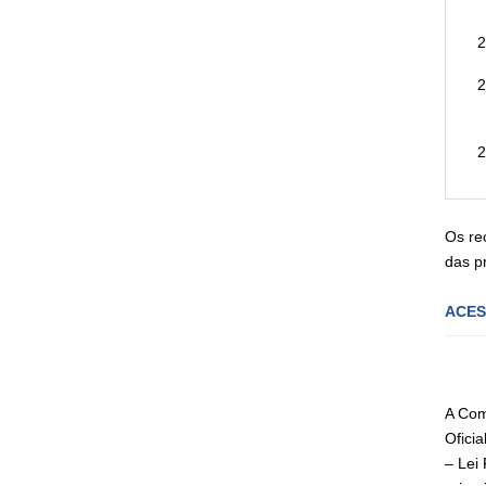
Os re
das p
ACES
A Com
Ofici
– Lei