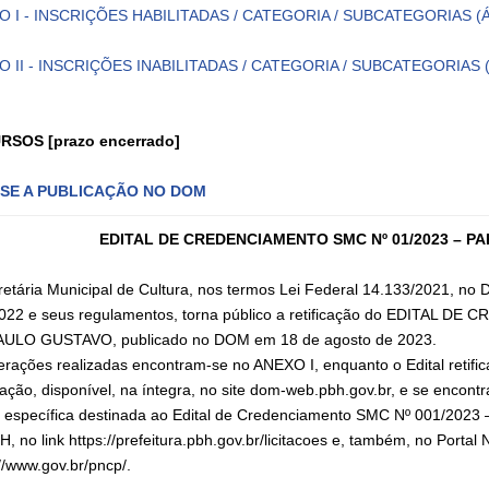
O I - INSCRIÇÕES HABILITADAS / CATEGORIA / SUBCATEGORIAS 
O II - INSCRIÇÕES INABILITADAS / CATEGORIA / SUBCATEGORIAS
URSOS
[prazo encerrado]
SE A PUBLICAÇÃO NO DOM
EDITAL DE CREDENCIAMENTO SMC Nº 01/2023 – P
retária Municipal de Cultura, nos termos Lei Federal 14.133/2021, no
022 e seus regulamentos, torna público a retificação do EDITAL
AULO GUSTAVO, publicado no DOM em 18 de agosto de 2023.
terações realizadas encontram-se no ANEXO I, enquanto o Edital retifi
cação, disponível, na íntegra, no site dom-web.pbh.gov.br, e se encont
 específica destinada ao Edital de Credenciamento SMC Nº 001/2023 – 
H, no link https://prefeitura.pbh.gov.br/licitacoes e, também, no Porta
//www.gov.br/pncp/.