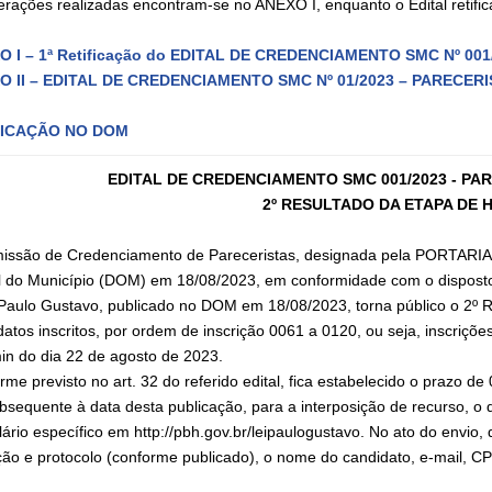
terações realizadas encontram-se no ANEXO I, enquanto o Edital retifi
O I – 1ª Retificação do EDITAL DE CREDENCIAMENTO SMC Nº 00
O II – EDITAL DE CREDENCIAMENTO SMC Nº 01/2023 – PARECER
ICAÇÃO NO DOM
EDITAL DE CREDENCIAMENTO SMC 001/2023 - PA
2º RESULTADO DA ETAPA DE 
issão de Credenciamento de Pareceristas, designada pela PORTARI
al do Município (DOM) em 18/08/2023, em conformidade com o dispost
 Paulo Gustavo, publicado no DOM em 18/08/2023, torna público o 2º R
datos inscritos, por ordem de inscrição 0061 a 0120, ou seja, inscriçõ
in do dia 22 de agosto de 2023.
me previsto no art. 32 do referido edital, fica estabelecido o prazo de 0
subsequente à data desta publicação, para a interposição de recurso, 
lário específico em http://pbh.gov.br/leipaulogustavo. No ato do envi
ição e protocolo (conforme publicado), o nome do candidato, e-mail, C