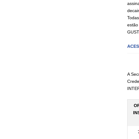
assin
decai
Todas
estão 
GUSTA
ACES
A Sec
Crede
INTER
O
IN