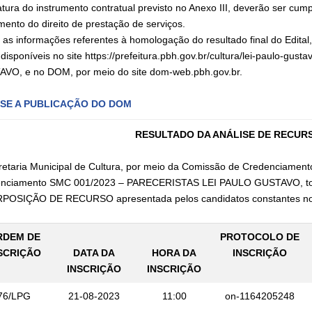
atura do instrumento contratual previsto no Anexo III, deverão ser cu
mento do direito de prestação de serviços.
 as informações referentes à homologação do resultado final do Edita
disponíveis no site https://prefeitura.pbh.gov.br/cultura/lei-paulo-gu
VO, e no DOM, por meio do site dom-web.pbh.gov.br.
SE A PUBLICAÇÃO DO DOM
RESULTADO DA ANÁLISE DE RECURS
retaria Municipal de Cultura, por meio da Comissão de Credenciament
nciamento SMC 001/2023 – PARECERISTAS LEI PAULO GUSTAVO, torn
POSIÇÃO DE RECURSO apresentada pelos candidatos constantes no q
RDEM DE
PROTOCOLO DE
SCRIÇÃO
DATA DA
HORA DA
INSCRIÇÃO
INSCRIÇÃO
INSCRIÇÃO
76/LPG
21-08-2023
11:00
on-1164205248