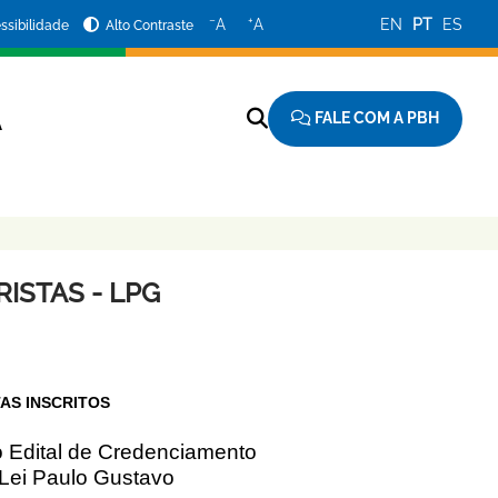
−
+
A
A
EN
PT
ES
ssibilidade
Alto Contraste
FALE COM A PBH
A
ISTAS - LPG
AS INSCRITOS
no Edital de Credenciamento
Lei Paulo Gustavo