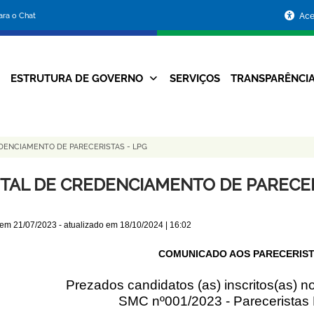
Portal
para o Chat
Ace
da
Prefeitura
ESTRUTURA DE GOVERNO
SERVIÇOS
TRANSPARÊNCI
Navegação
de
Principal
Belo
DENCIAMENTO DE PARECERISTAS - LPG
Horizonte
ITAL DE CREDENCIAMENTO DE PARECER
 em
21/07/2023
- atualizado em
18/10/2024 | 16:02
COMUNICADO AOS PARECERIST
Prezados candidatos (as) inscritos(as) 
SMC nº001/2023 - Pareceristas 