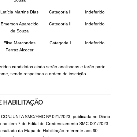
Sousa
Letícia Martins Dias
Categoria II
Indeferido
Emerson Aparecido
Categoria II
Indeferido
de Souza
Elisa Marcondes
Categoria I
Indeferido
Ferraz Alcocer
eridos candidatos ainda serão analisadas e farão parte
tame, sendo respeitada a ordem de inscrição.
E HABILITAÇÃO
A CONJUNTA SMC/FMC Nº 021/2023, publicada no Diário
o no item 7 do Edital de Credenciamento SMC 001/2023
esultado da Etapa de Habilitação referente aos 60