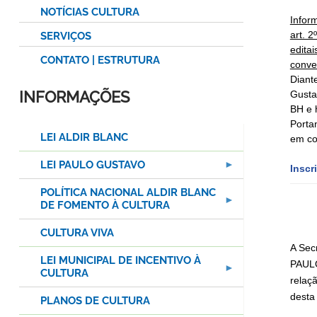
NOTÍCIAS CULTURA
Infor
art. 
SERVIÇOS
edita
CONTATO | ESTRUTURA
conve
Diant
INFORMAÇÕES
Gusta
BH e 
Porta
LEI ALDIR BLANC
em co
LEI PAULO GUSTAVO
Inscr
POLÍTICA NACIONAL ALDIR BLANC
DE FOMENTO À CULTURA
CULTURA VIVA
A Sec
LEI MUNICIPAL DE INCENTIVO À
PAULO
CULTURA
relaç
desta
PLANOS DE CULTURA