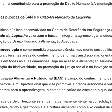
onomia contribuindo para a promoção do Direito Humano à Alimentaç
icas públicas de SAN e o
CRESAN Mercado da Lagoinha
líticas públicas desenvolvidas no Centro de Referência em Segurança 
ado da Lagoinha
valorizam e buscam integrar a agroecologia, a educa
ção do Direito Humano à Alimentação Adequada:
roecologia
é compreendida enquanto ciência, movimento sociopolític
cula diferentes áreas do conhecimento de forma transdisciplinar, orien
os em todas as suas dimensões, seja no acesso à alimentação saudável, n
eção da biodiversidade, na promoção da justiça social e na inovação 
ucação Alimentar e Nutricional (EAN)
é campo do conhecimento de pr
rsetorial e multiprofissional que visa promover a prática autônoma e v
borem para a aprendizagem, o estado de saúde do escolar e a qualidad
dade de Belo Horizonte se empenha permanentemente na consolidação
utiva, tendo a gastronomia e a cultura alimentar como eixo central d