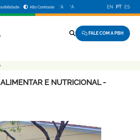
−
+
A
A
EN
PT
ES
ssibilidade
Alto Contraste
FALE COM A PBH
A
A
ALIMENTAR E NUTRICIONAL -