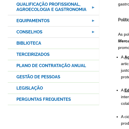
QUALIFICAÇÃO PROFISSIONAL,
gastr
AGROECOLOGIA E GASTRONOMIA
Polít
EQUIPAMENTOS
CONSELHOS
As po
Merc
BIBLIOTECA
promo
TERCEIRIZADOS
A
Ag
arti
PLANO DE CONTRATAÇÃO ANUAL
just
GESTÃO DE PESSOAS
prot
LEGISLAÇÃO
A
Ed
inte
PERGUNTAS FREQUENTES
cola
A ci
prod