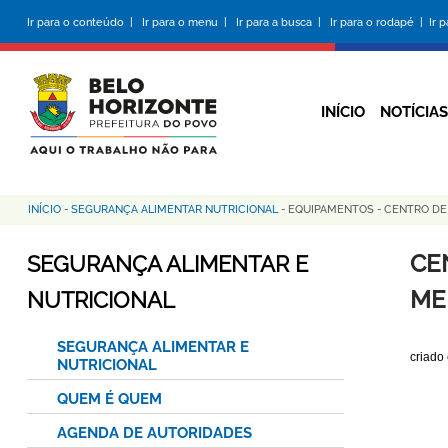
Pular
Ir para o conteúdo |
Ir para o menu |
Ir para a busca |
Ir para o rodapé |
Ir 
para
o
conteúdo
principal
INÍCIO
NOTÍCIAS
INÍCIO
-
SEGURANÇA ALIMENTAR NUTRICIONAL
-
EQUIPAMENTOS
-
CENTRO DE
Trilha
de
CE
SEGURANÇA ALIMENTAR E
navegação
ME
NUTRICIONAL
SEGURANÇA ALIMENTAR E
criado
NUTRICIONAL
QUEM É QUEM
AGENDA DE AUTORIDADES