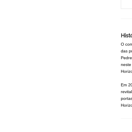
Hist
O com
das p
Pedre
neste
Horiz
Em 20
revit
porta
Horiz