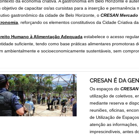
ontexto da economia criativa. A gastronomia em Belo Horizonte é autênt
objetivo de capacitar os/as cursistas para a inserção e permanência
utivo gastronômico da cidade de Belo Horizonte, o
CRESAN Mercado 
tronomia
, reforçando os elementos constitutivos da Cidade Criativa d
ireito Humano à Alimentação Adequada
estabelece o acesso regula
tidade suficiente, tendo como base práticas alimentares promotoras d
m ambientalmente e socioeconomicamente sustentáveis, sem comprome
CRESAN É DA GEN
Os espaços do
CRESAN 
utilização de coletivos, 
mediante reserva e dispo
reuniões, oficinas, encon
de Utilização de Espaço
atenção as informações, 
imprescindíveis, antes d