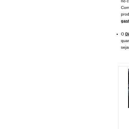
no c
Com 
prod
gas
O
D
quan
seja