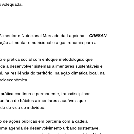
ão Adequada.
Alimentar e Nutricional Mercado da Lagoinha –
CRESAN
ção alimentar e nutricional e a gastronomia para a
o e prática social com enfoque metodológico que
tada a desenvolver sistemas alimentares sustentáveis e
a resiliência do território, na ação climática local, na
socioeconômica.
ática contínua e permanente, transdisciplinar,
oluntária de hábitos alimentares saudáveis que
e de vida do indivíduo.
 de ações públicas em parceria com a cadeia
e uma agenda de desenvolvimento urbano sustentável,