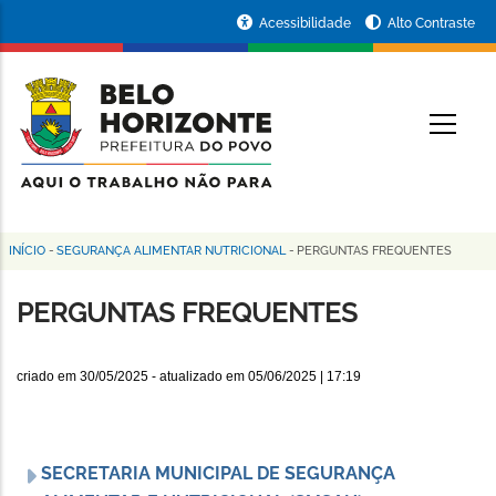
Pular
Portal
Acessibilidade
Alto Contraste
para
da
o
conteúdo
Prefeitura
O
principal
de
Belo
Horizonte
INÍCIO
-
SEGURANÇA ALIMENTAR NUTRICIONAL
-
PERGUNTAS FREQUENTES
Trilha
de
PERGUNTAS FREQUENTES
navegação
criado em
30/05/2025
- atualizado em
05/06/2025 | 17:19
SECRETARIA MUNICIPAL DE SEGURANÇA