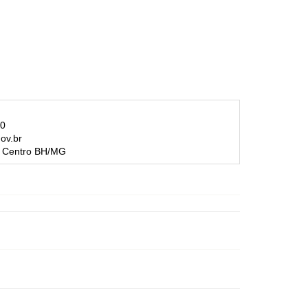
0
ov.br
 - Centro BH/MG