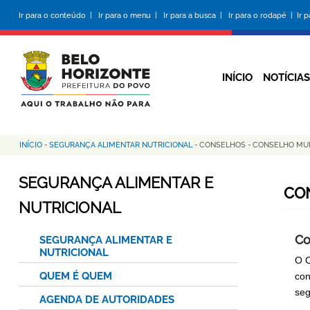
Pular
Ir para o conteúdo |
Ir para o menu |
Ir para a busca |
Ir para o rodapé |
Ir 
para
o
conteúdo
principal
INÍCIO
NOTÍCIAS
INÍCIO
-
SEGURANÇA ALIMENTAR NUTRICIONAL
-
CONSELHOS
-
CONSELHO MUN
Trilha
de
SEGURANÇA ALIMENTAR E
CO
navegação
NUTRICIONAL
Co
SEGURANÇA ALIMENTAR E
NUTRICIONAL
O C
QUEM É QUEM
con
seg
AGENDA DE AUTORIDADES