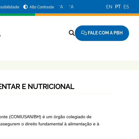
−
+
A
A
EN
PT
ES
ssibilidade
Alto Contraste
FALE COM A PBH
A
ENTAR E NUTRICIONAL
rizonte (COMUSAN/BH) é um órgão colegiado de
 assegurem o direito fundamental à alimentação e à