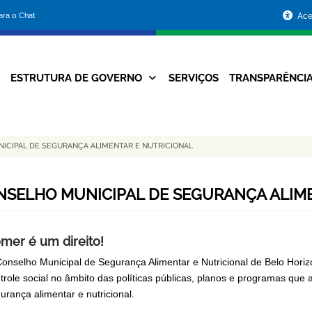
Portal
para o Chat
Ace
da
Prefeitura
ESTRUTURA DE GOVERNO
SERVIÇOS
TRANSPARÊNCI
Navegação
de
Principal
Belo
ICIPAL DE SEGURANÇA ALIMENTAR E NUTRICIONAL
Horizonte
NSELHO MUNICIPAL DE SEGURANÇA ALIM
mer é um direito!
onselho Municipal de Segurança Alimentar e Nutricional de Belo Ho
trole social no âmbito das políticas públicas, planos e programas que
urança alimentar e nutricional.