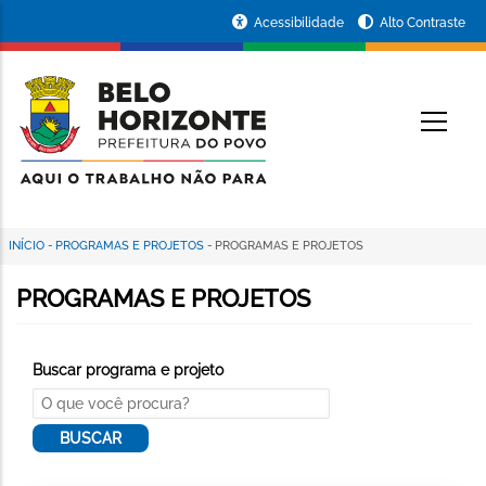
Pular
Portal
Acessibilidade
Alto Contraste
para
da
o
conteúdo
Prefeitura
O
principal
de
Belo
Horizonte
INÍCIO
-
PROGRAMAS E PROJETOS
-
PROGRAMAS E PROJETOS
Trilha
de
PROGRAMAS E PROJETOS
navegação
Buscar programa e projeto