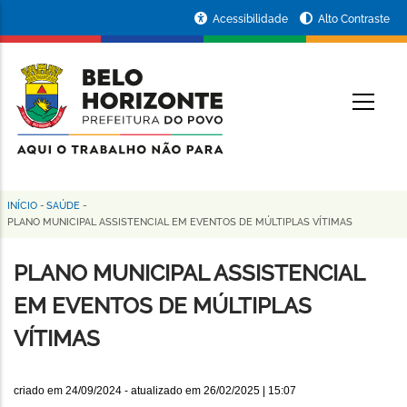
Pular
Portal
Acessibilidade
Alto Contraste
para
da
o
conteúdo
Prefeitura
O
principal
de
Belo
Horizonte
INÍCIO
-
SAÚDE
-
Trilha
PLANO MUNICIPAL ASSISTENCIAL EM EVENTOS DE MÚLTIPLAS VÍTIMAS
de
PLANO MUNICIPAL ASSISTENCIAL
navegação
EM EVENTOS DE MÚLTIPLAS
VÍTIMAS
criado em
24/09/2024
- atualizado em
26/02/2025 | 15:07