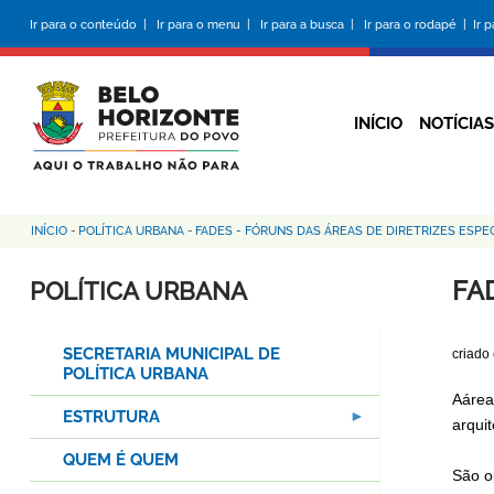
Pular
Ir para o conteúdo |
Ir para o menu |
Ir para a busca |
Ir para o rodapé |
Ir 
para
o
conteúdo
principal
INÍCIO
NOTÍCIAS
INÍCIO
-
POLÍTICA URBANA
-
FADES - FÓRUNS DAS ÁREAS DE DIRETRIZES ESPEC
Trilha
de
FA
POLÍTICA URBANA
navegação
SECRETARIA MUNICIPAL DE
criado
POLÍTICA URBANA
A
área
ESTRUTURA
arqui
QUEM É QUEM
São o