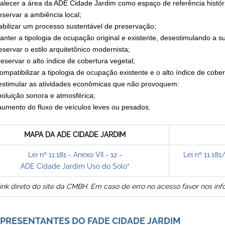
ortalecer a área da ADE Cidade Jardim como espaço de referência históri
reservar a ambiência local;
viabilizar um processo sustentável de preservação;
anter a tipologia de ocupação original e existente, desestimulando a su
eservar o estilo arquitetônico modernista;
reservar o alto índice de cobertura vegetal;
compatibilizar a tipologia de ocupação existente e o alto índice de cobe
- estimular as atividades econômicas que não provoquem:
luição sonora e atmosférica;
mento do fluxo de veículos leves ou pesados.
MAPA DA ADE CIDADE JARDIM
Lei nº 11.181 - Anexo VII - 12 -
Lei nº 11.181
ADE Cidade Jardim Uso do Solo
*
 link direto do site da CMBH. Em caso de erro no acesso favor nos i
PRESENTANTES DO FADE CIDADE JARDIM