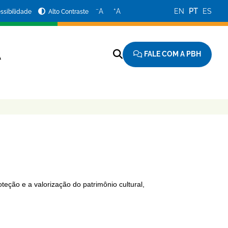
−
+
A
A
EN
PT
ES
ssibilidade
Alto Contraste
FALE COM A PBH
A
teção e a valorização do patrimônio cultural,