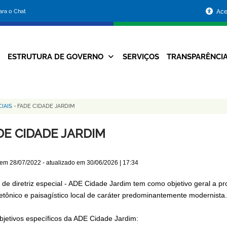
Portal
para o Chat
Ace
da
Prefeitura
ESTRUTURA DE GOVERNO
SERVIÇOS
TRANSPARÊNCI
Navegação
de
Principal
Belo
IAIS
-
FADE CIDADE JARDIM
Horizonte
DE CIDADE JARDIM
 em
28/07/2022
- atualizado em
30/06/2026 | 17:34
 de diretriz especial - ADE Cidade Jardim tem como objetivo geral a pro
tetônico e paisagístico local de caráter predominantemente modernista.
bjetivos específicos da ADE Cidade Jardim: