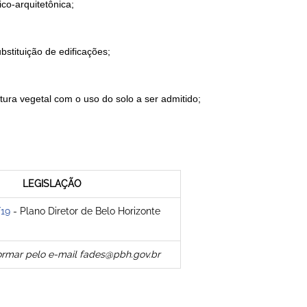
co-arquitetônica;
bstituição de edificações;
rtura vegetal com o uso do solo a ser admitido;
LEGISLAÇÃO
/19
- Plano Diretor de Belo Horizonte
nformar pelo e-mail fades@pbh.gov.br