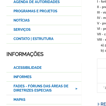
I - f
AGENDA DE AUTORIDADES
II - p
PROGRAMAS E PROJETOS
III - 
IV - m
NOTÍCIAS
V - pr
VI - p
SERVIÇOS
VII - 
CONTATO | ESTRUTURA
VIII 
a) po
b) au
INFORMAÇÕES
ACESSIBILIDADE
INFORMES
FADES - FÓRUNS DAS ÁREAS DE
*
DIRETRIZES ESPECIAIS
MAPAS
RE