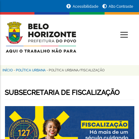
Pular
Portal
Acessibilidade
Alto Contraste
para
da
o
conteúdo
Prefeitura
O
principal
de
Belo
Horizonte
INÍCIO
-
POLÍTICA URBANA
-
POLÍTICA URBANA/FISCALIZAÇÃO
Trilha
de
SUBSECRETARIA DE FISCALIZAÇÃO
navegação