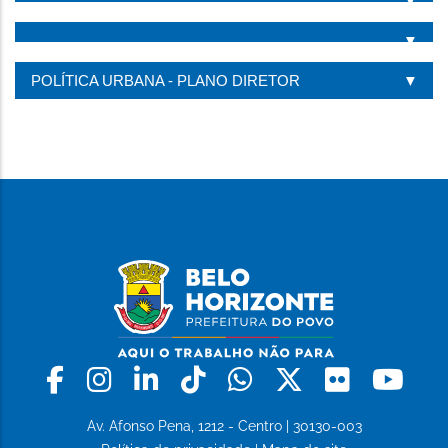
POLÍTICA URBANA - PLANO DIRETOR
Facebook
Instagram
Linkedin
Tiktok
Whatsapp
X
Flickr
Yo
Av. Afonso Pena, 1212 - Centro | 30130-003