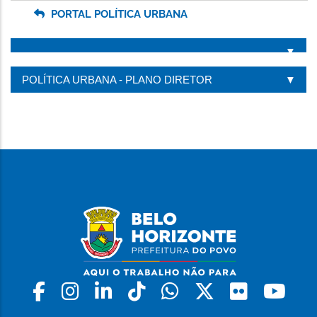
PORTAL POLÍTICA URBANA
POLÍTICA URBANA - PLANO DIRETOR
Facebook
Instagram
Linkedin
Tiktok
Whatsapp
X
Flickr
Yo