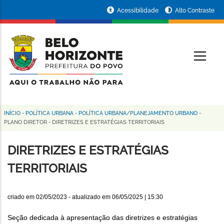
Pular
Portal
Acessibilidade
Alto Contraste
para
da
o
conteúdo
Prefeitura
O
principal
de
Belo
Horizonte
INÍCIO
-
POLÍTICA URBANA
-
POLÍTICA URBANA/PLANEJAMENTO URBANO
-
Trilha
PLANO DIRETOR
-
DIRETRIZES E ESTRATÉGIAS TERRITORIAIS
de
DIRETRIZES E ESTRATÉGIAS
navegação
TERRITORIAIS
criado em
02/05/2023
- atualizado em
06/05/2025 | 15:30
Seção dedicada à apresentação das diretrizes e estratégias