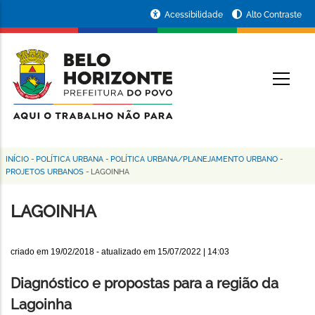
Pular
Portal
Acessibilidade
Alto Contraste
para
da
o
conteúdo
Prefeitura
O
principal
de
Belo
Horizonte
INÍCIO
-
POLÍTICA URBANA
-
POLÍTICA URBANA/PLANEJAMENTO URBANO
-
Trilha
PROJETOS URBANOS
-
LAGOINHA
de
LAGOINHA
navegação
criado em
19/02/2018
- atualizado em
15/07/2022 | 14:03
Diagnóstico e propostas para a região da
Lagoinha