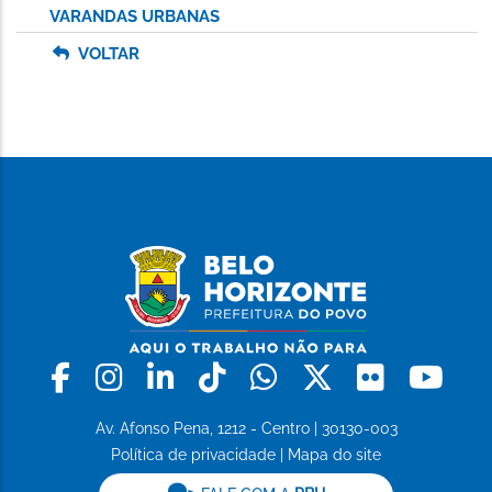
VARANDAS URBANAS
VOLTAR
Facebook
Instagram
Linkedin
Tiktok
Whatsapp
X
Flickr
Yo
Av. Afonso Pena, 1212 - Centro | 30130-003
Política de privacidade
|
Mapa do site