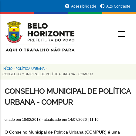
Pular
Portal
Acessibilidade
Alto Contraste
para
da
o
conteúdo
Prefeitura
O
principal
de
Belo
Horizonte
INÍCIO
-
POLÍTICA URBANA
-
Trilha
CONSELHO MUNICIPAL DE POLÍTICA URBANA - COMPUR
de
CONSELHO MUNICIPAL DE POLÍTICA
navegação
URBANA - COMPUR
criado em
18/02/2018
- atualizado em
14/07/2026 | 11:16
O Conselho Municipal de Política Urbana (COMPUR) é uma