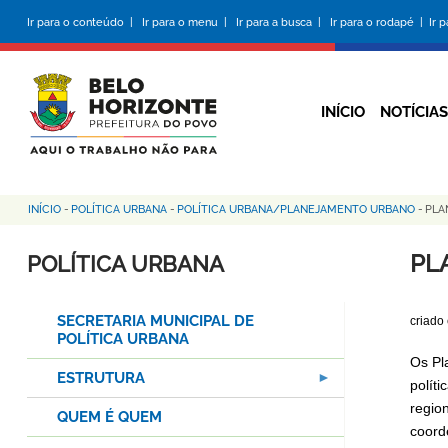
Pular
Ir para o conteúdo |
Ir para o menu |
Ir para a busca |
Ir para o rodapé |
Ir 
para
o
conteúdo
principal
INÍCIO
NOTÍCIAS
INÍCIO
-
POLÍTICA URBANA
-
POLÍTICA URBANA/PLANEJAMENTO URBANO
-
PLA
Trilha
de
PL
POLÍTICA URBANA
navegação
SECRETARIA MUNICIPAL DE
criado
POLÍTICA URBANA
Os Pl
ESTRUTURA
polít
regio
QUEM É QUEM
coord