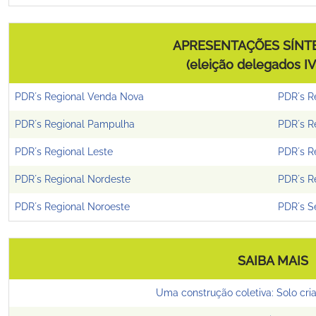
APRESENTAÇÕES SÍNTE
(eleição delegados I
PDR´s Regional Venda Nova
PDR´s Re
PDR´s Regional Pampulha
PDR´s R
PDR´s Regional Leste
PDR´s R
PDR´s Regional Nordeste
PDR´s R
PDR´s Regional Noroeste
PDR´s S
SAIBA MAIS
Uma construção coletiva: Solo cr