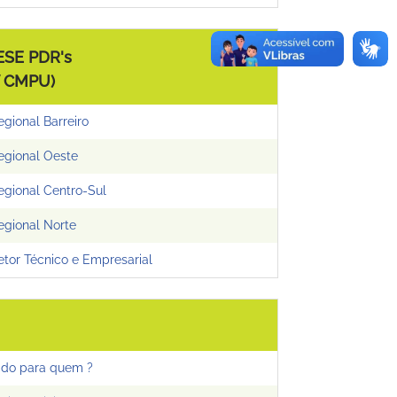
SE PDR's
V CMPU)
gional Barreiro
egional Oeste
egional Centro-Sul
egional Norte
etor Técnico e Empresarial
iado para quem ?