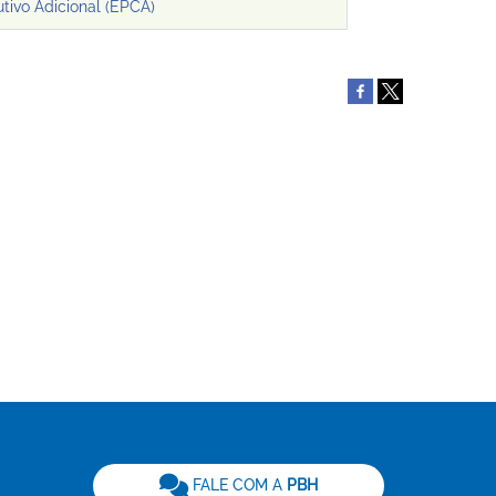
tivo Adicional (EPCA)
be
FALE COM A
PBH