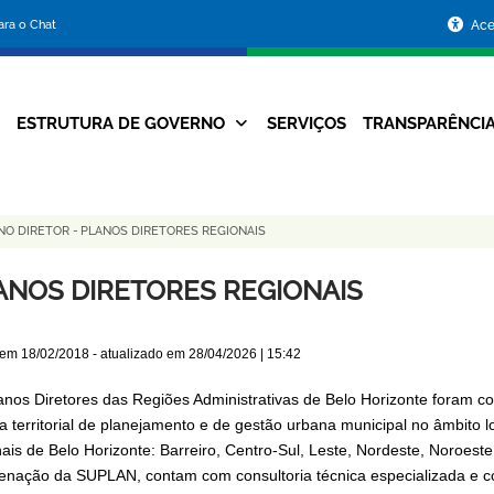
Portal
para o Chat
Ace
da
Prefeitura
ESTRUTURA DE GOVERNO
SERVIÇOS
TRANSPARÊNCI
Navegação
de
Principal
Belo
NO DIRETOR
-
PLANOS DIRETORES REGIONAIS
Horizonte
ANOS DIRETORES REGIONAIS
 em
18/02/2018
- atualizado em
28/04/2026 | 15:42
anos Diretores das Regiões Administrativas de Belo Horizonte foram 
ica territorial de planejamento e de gestão urbana municipal no âmbit
nais de Belo Horizonte: Barreiro, Centro-Sul, Leste, Nordeste, Noroes
enação da SUPLAN, contam com consultoria técnica especializada e c