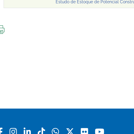
Estudo de Estoque de Potencial Constru
IMPRIMIR
ESTA
PÁGINA
Facebook
Instagram
Linkedin
Tiktok
Whatsapp
X
Flickr
Youtu