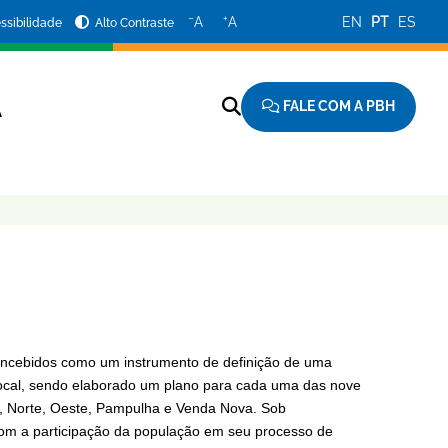
−
+
A
A
EN
PT
ES
ssibilidade
Alto Contraste
FALE COM A PBH
A
concebidos como um instrumento de definição de uma
o local, sendo elaborado um plano para cada uma das nove
te, Norte, Oeste, Pampulha e Venda Nova. Sob
om a participação da população em seu processo de