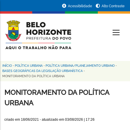
Pular
Portal
Acessibilidade
Alto Contraste
para
da
o
conteúdo
Prefeitura
O
principal
de
Belo
Horizonte
INÍCIO
-
POLÍTICA URBANA
-
POLÍTICA URBANA/PLANEJAMENTO URBANO
-
Trilha
BASES GEOGRÁFICAS DA LEGISLAÇÃO URBANÍSTICA
-
MONITORAMENTO DA POLÍTICA URBANA
de
navegação
MONITORAMENTO DA POLÍTICA
URBANA
criado em
18/06/2021
- atualizado em
03/08/2026 | 17:26