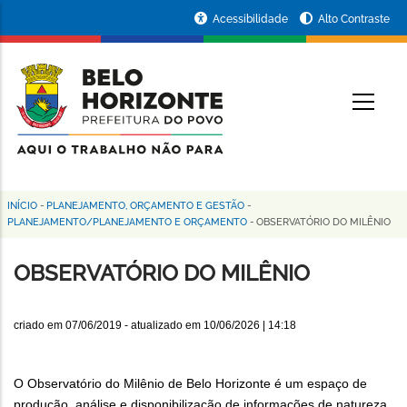
Pular
Portal
Acessibilidade
Alto Contraste
para
da
o
conteúdo
Prefeitura
O
principal
de
Belo
Horizonte
INÍCIO
-
PLANEJAMENTO, ORÇAMENTO E GESTÃO
-
Trilha
PLANEJAMENTO/PLANEJAMENTO E ORÇAMENTO
-
OBSERVATÓRIO DO MILÊNIO
de
OBSERVATÓRIO DO MILÊNIO
navegação
criado em
07/06/2019
- atualizado em
10/06/2026 | 14:18
O Observatório do Milênio de Belo Horizonte é um espaço de
produção, análise e disponibilização de informações de natureza