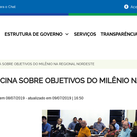
Portal
para o Chat
Ace
da
Prefeitura
ESTRUTURA DE GOVERNO
SERVIÇOS
TRANSPARÊNCI
Navegação
de
Principal
Belo
A SOBRE OBJETIVOS DO MILÊNIO NA REGIONAL NORDESTE
Horizonte
ICINA SOBRE OBJETIVOS DO MILÊNIO 
 em
08/07/2019
- atualizado em
09/07/2019 | 16:50