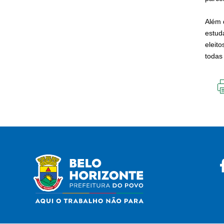
Além 
estud
eleito
todas