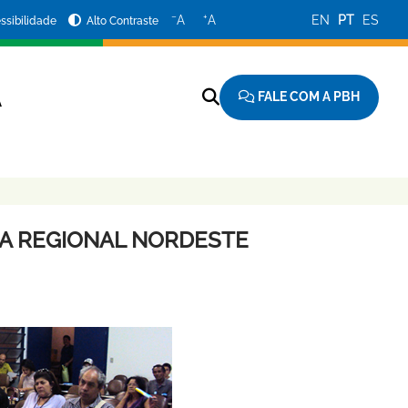
−
+
A
A
EN
PT
ES
ssibilidade
Alto Contraste
FALE COM A PBH
A
NA REGIONAL NORDESTE