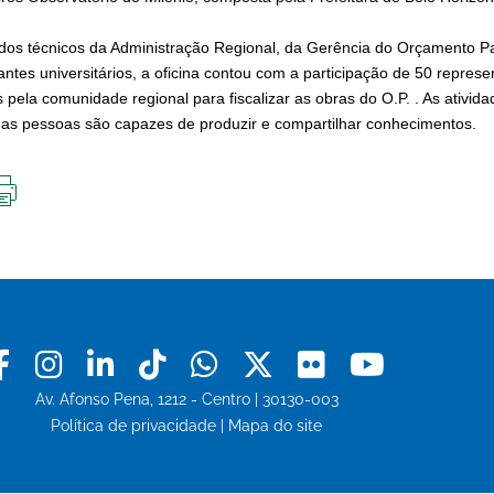
dos técnicos da Administração Regional, da Gerência do Orçamento Par
antes universitários, a oficina contou com a participação de 50 repre
s pela comunidade regional para fiscalizar as obras do O.P. . As ativi
 as pessoas são capazes de produzir e compartilhar conhecimentos.
IMPRIMIR
ESTA
PÁGINA
Facebook
Instagram
Linkedin
Tiktok
Whatsapp
X
Flickr
Youtu
Av. Afonso Pena, 1212 - Centro | 30130-003
Política de privacidade
|
Mapa do site