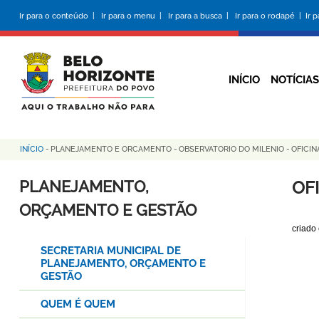
Pular
Ir para o conteúdo |
Ir para o menu |
Ir para a busca |
Ir para o rodapé |
Ir 
para
o
conteúdo
principal
INÍCIO
NOTÍCIAS
INÍCIO
-
PLANEJAMENTO E ORCAMENTO
-
OBSERVATORIO DO MILENIO
-
OFICIN
Trilha
de
PLANEJAMENTO,
OF
navegação
ORÇAMENTO E GESTÃO
criado
SECRETARIA MUNICIPAL DE
PLANEJAMENTO, ORÇAMENTO E
GESTÃO
QUEM É QUEM