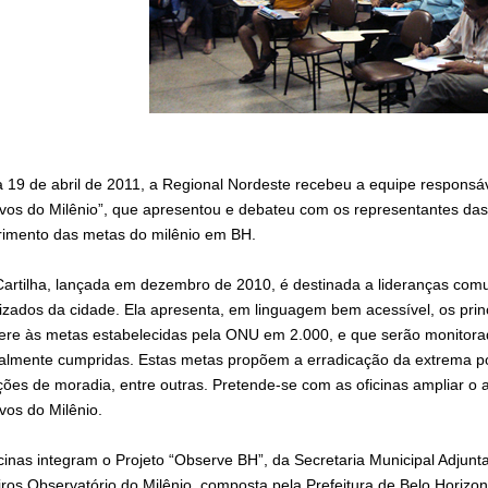
a 19 de abril de 2011, a Regional Nordeste recebeu a equipe responsáve
ivos do Milênio”, que apresentou e debateu com os representantes das
imento das metas do milênio em BH.
Cartilha, lançada em dezembro de 2010, é destinada a lideranças comu
izados da cidade. Ela apresenta, em linguagem bem acessível, os princ
fere às metas estabelecidas pela ONU em 2.000, e que serão monitora
ralmente cumpridas. Estas metas propõem a erradicação da extrema p
ções de moradia, entre outras. Pretende-se com as oficinas ampliar o
vos do Milênio.
icinas integram o Projeto “Observe BH”, da Secretaria Municipal Adju
iros Observatório do Milênio, composta pela Prefeitura de Belo Horizo