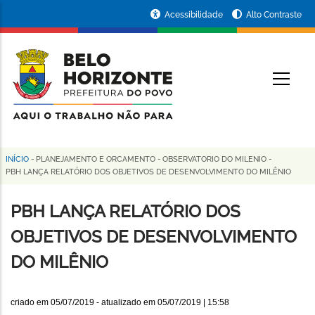
Pular
Portal
Acessibilidade
Alto Contraste
para
da
o
conteúdo
Prefeitura
O
principal
de
Belo
Horizonte
INÍCIO
-
PLANEJAMENTO E ORCAMENTO
-
OBSERVATORIO DO MILENIO
-
Trilha
PBH LANÇA RELATÓRIO DOS OBJETIVOS DE DESENVOLVIMENTO DO MILÊNIO
de
PBH LANÇA RELATÓRIO DOS
navegação
OBJETIVOS DE DESENVOLVIMENTO
DO MILÊNIO
criado em
05/07/2019
- atualizado em
05/07/2019 | 15:58