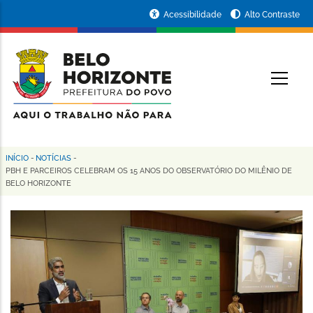
Pular
Portal
Acessibilidade
Alto Contraste
para
da
o
conteúdo
Prefeitura
O
principal
de
Belo
Horizonte
INÍCIO
-
NOTÍCIAS
-
Trilha
PBH E PARCEIROS CELEBRAM OS 15 ANOS DO OBSERVATÓRIO DO MILÊNIO DE
BELO HORIZONTE
de
navegação