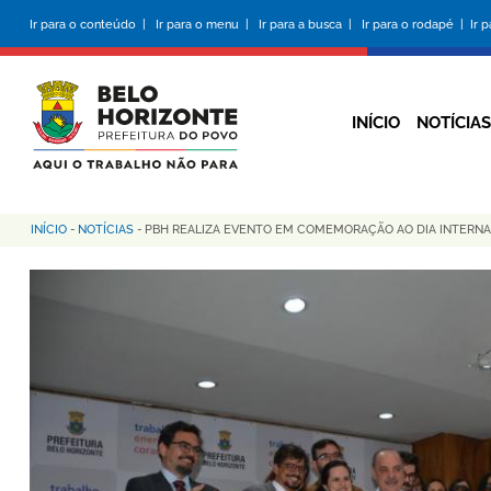
Pular
Ir para o conteúdo |
Ir para o menu |
Ir para a busca |
Ir para o rodapé |
Ir 
para
o
conteúdo
principal
INÍCIO
NOTÍCIAS
INÍCIO
-
NOTÍCIAS
-
PBH REALIZA EVENTO EM COMEMORAÇÃO AO DIA INTERN
Trilha
de
navegação