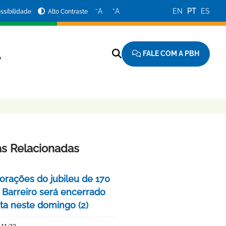
−
+
A
A
EN
PT
ES
ssibilidade
Alto Contraste
FALE COM A PBH
A
as Relacionadas
ações do jubileu de 170
 Barreiro será encerrado
ta neste domingo (2)