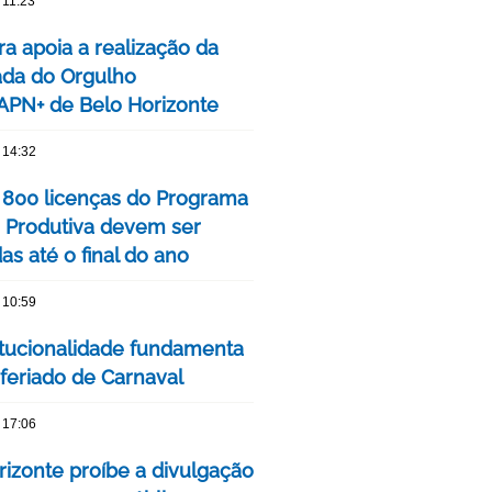
 11:23
ra apoia a realização da
ada do Orgulho
PN+ de Belo Horizonte
 14:32
 800 licenças do Programa
 Produtiva devem ser
s até o final do ano
 10:59
itucionalidade fundamenta
 feriado de Carnaval
 17:06
rizonte proíbe a divulgação