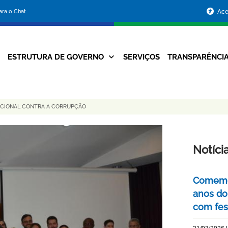
Portal
para o Chat
Ace
da
Prefeitura
ESTRUTURA DE GOVERNO
SERVIÇOS
TRANSPARÊNCI
Navegação
de
Principal
Belo
ACIONAL CONTRA A CORRUPÇÃO
Horizonte
Notíci
Comemor
anos do
com fes