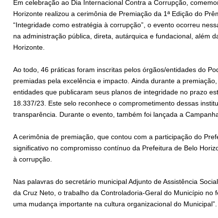
Em celebração ao Dia Internacional Contra a Corrupção, comemor
Horizonte realizou a cerimônia de Premiação da 1ª Edição do Pr
“Integridade como estratégia à corrupção”, o evento ocorreu ness
na administração pública, direta, autárquica e fundacional, além 
Horizonte.
Ao todo, 46 práticas foram inscritas pelos órgãos/entidades do Po
premiadas pela excelência e impacto. Ainda durante a premiação, 
entidades que publicaram seus planos de integridade no prazo est
18.337/23. Este selo reconhece o comprometimento dessas instit
transparência. Durante o evento, também foi lançada a Campanha 
A cerimônia de premiação, que contou com a participação do Pr
significativo no compromisso contínuo da Prefeitura de Belo Hor
à corrupção.
Nas palavras do secretário municipal Adjunto de Assistência Soci
da Cruz Neto, o trabalho da Controladoria-Geral do Município no 
uma mudança importante na cultura organizacional do Municipal”