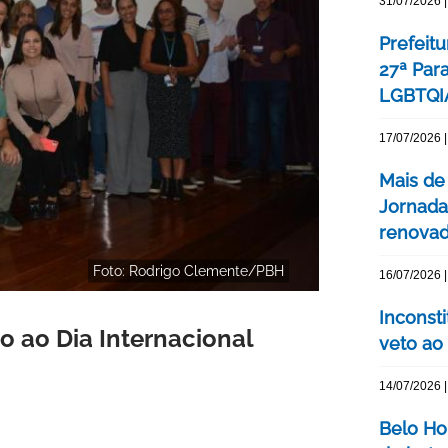
31/07/2026 |
Prefeitu
27ª Par
LGBTQIA
17/07/2026 |
Mais de
Jornada
renovada
Foto: Rodrigo Clemente/PBH
16/07/2026 |
Inconst
 ao Dia Internacional
veto ao
14/07/2026 |
Belo Ho