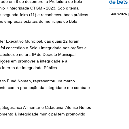
de bets
ado em 9 de dezembro, a Prefeitura de Belo
êmio +Integridade CTGM - 2023. Sob o tema
14/07/2026 |
a segunda-feira (11) e reconheceu boas práticas
das empresas estatais do município de Belo
der Executivo Municipal, das quais 12 foram
foi concedido o Selo +Integridade aos órgãos e
abelecido no art. 8ª do Decreto Municipal
uições em promover a integridade e a
Interna de Integridade Pública.
efeito Fuad Noman, representou um marco
izonte com a promoção da integridade e o combate
al, Segurança Alimentar e Cidadania, Afonso Nunes
fomento à integridade municipal tem promovido
.