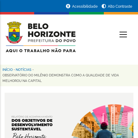
Pular
Portal
Acessibilidade
Alto Contraste
para
da
o
conteúdo
Prefeitura
O
principal
de
Belo
Horizonte
INÍCIO
-
NOTÍCIAS
-
Trilha
OBSERVATÓRIO DO MILÊNIO DEMONSTRA COMO A QUALIDADE DE VIDA
MELHOROU NA CAPITAL
de
navegação