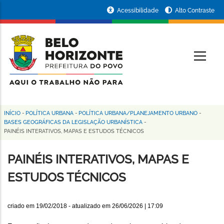
Pular
Portal
Acessibilidade
Alto Contraste
para
da
o
conteúdo
Prefeitura
O
principal
de
Belo
Horizonte
INÍCIO
-
POLÍTICA URBANA
-
POLÍTICA URBANA/PLANEJAMENTO URBANO
-
Trilha
BASES GEOGRÁFICAS DA LEGISLAÇÃO URBANÍSTICA
-
PAINÉIS INTERATIVOS, MAPAS E ESTUDOS TÉCNICOS
de
navegação
PAINÉIS INTERATIVOS, MAPAS E
ESTUDOS TÉCNICOS
criado em
19/02/2018
- atualizado em
26/06/2026 | 17:09