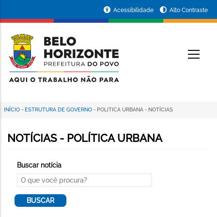
Pular
Portal
Acessibilidade
Alto Contraste
para
da
o
conteúdo
Prefeitura
O
principal
de
Belo
Horizonte
INÍCIO
-
ESTRUTURA DE GOVERNO
-
POLITICA URBANA
-
NOTÍCIAS
Trilha
de
NOTÍCIAS - POLÍTICA URBANA
navegação
Buscar notícia