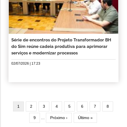
Série de encontros do Projeto Transformador BH
do Sim reúne cadeia produtiva para aprimorar
serviços e modernizar processos
02/07/2026 | 17:23
Paginação
Página
1
Página
2
Página
3
Página
4
Página
5
Página
6
Página
7
Página
8
atual
Página
9
…
Próxima
Próximo ›
Última
Último »
página
página