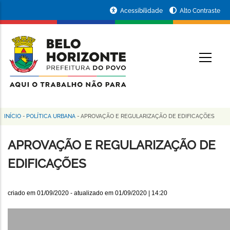
Pular
Portal
Acessibilidade
Alto Contraste
para
da
o
conteúdo
Prefeitura
O
principal
de
Belo
Horizonte
INÍCIO
-
POLÍTICA URBANA
-
APROVAÇÃO E REGULARIZAÇÃO DE EDIFICAÇÕES
Trilha
de
APROVAÇÃO E REGULARIZAÇÃO DE
navegação
EDIFICAÇÕES
criado em
01/09/2020
- atualizado em
01/09/2020 | 14:20