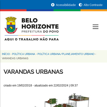
Pular
Portal
Acessibilidade
Alto Contraste
para
da
o
conteúdo
Prefeitura
O
principal
de
Belo
Horizonte
INÍCIO
-
POLÍTICA URBANA
-
POLÍTICA URBANA/PLANEJAMENTO URBANO
-
Trilha
VARANDAS URBANAS
de
VARANDAS URBANAS
navegação
criado em
19/02/2018
- atualizado em
22/02/2024 | 09:37