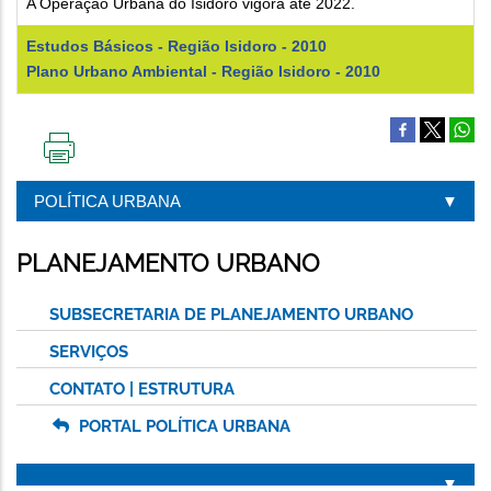
A Operação Urbana do Isidoro vigora até 2022.
Estudos Básicos - Região Isidoro - 2010
Plano Urbano Ambiental - Região Isidoro - 2010
IMPRIMIR
ESTA
POLÍTICA URBANA
PÁGINA
PLANEJAMENTO URBANO
SUBSECRETARIA DE PLANEJAMENTO URBANO
SERVIÇOS
CONTATO | ESTRUTURA
PORTAL POLÍTICA URBANA