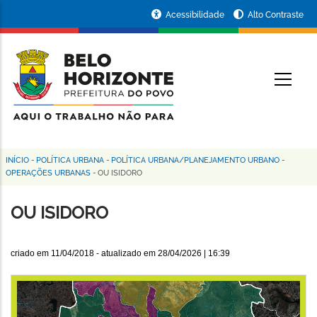
Pular
Portal
Acessibilidade
Alto Contraste
para
da
o
conteúdo
Prefeitura
O
principal
de
Belo
Horizonte
INÍCIO
-
POLÍTICA URBANA
-
POLÍTICA URBANA/PLANEJAMENTO URBANO
-
Trilha
OPERAÇÕES URBANAS
-
OU ISIDORO
de
OU ISIDORO
navegação
criado em
11/04/2018
- atualizado em
28/04/2026 | 16:39