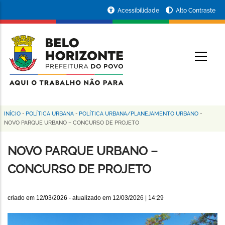
Pular
Portal
Acessibilidade
Alto Contraste
para
da
o
conteúdo
Prefeitura
O
principal
de
Belo
Horizonte
INÍCIO
-
POLÍTICA URBANA
-
POLÍTICA URBANA/PLANEJAMENTO URBANO
-
Trilha
NOVO PARQUE URBANO – CONCURSO DE PROJETO
de
NOVO PARQUE URBANO –
navegação
CONCURSO DE PROJETO
criado em
12/03/2026
- atualizado em
12/03/2026 | 14:29