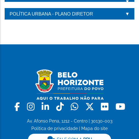
POLÍTICA URBANA - PLANO DIRETOR
Facebook
Instagram
Linkedin
Tiktok
Whatsapp
X
Flickr
Yo
Av. Afonso Pena, 1212 - Centro | 30130-003
Política de privacidade
|
Mapa do site