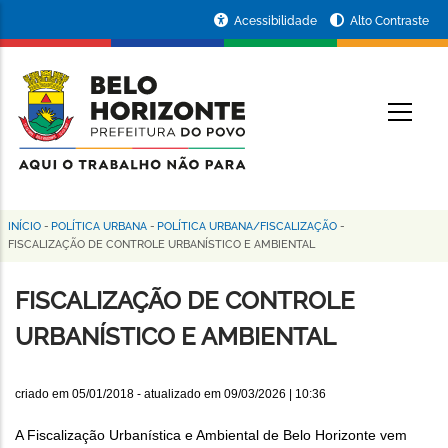
Pular
Portal
Acessibilidade
Alto Contraste
para
da
o
conteúdo
Prefeitura
O
principal
de
Belo
Horizonte
INÍCIO
-
POLÍTICA URBANA
-
POLÍTICA URBANA/FISCALIZAÇÃO
-
Trilha
FISCALIZAÇÃO DE CONTROLE URBANÍSTICO E AMBIENTAL
de
FISCALIZAÇÃO DE CONTROLE
navegação
URBANÍSTICO E AMBIENTAL
criado em
05/01/2018
- atualizado em
09/03/2026 | 10:36
A Fiscalização Urbanística e Ambiental de Belo Horizonte vem