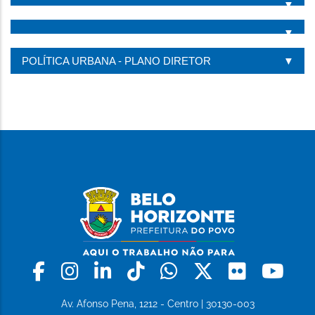
POLÍTICA URBANA - PLANO DIRETOR
Facebook
Instagram
Linkedin
Tiktok
Whatsapp
X
Flickr
Yo
Av. Afonso Pena, 1212 - Centro | 30130-003