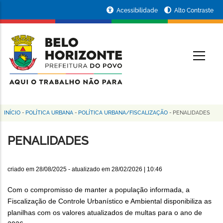
Pular
Portal
Acessibilidade
Alto Contraste
para
da
o
conteúdo
Prefeitura
O
principal
de
Belo
Horizonte
INÍCIO
-
POLÍTICA URBANA
-
POLÍTICA URBANA/FISCALIZAÇÃO
-
PENALIDADES
Trilha
de
PENALIDADES
navegação
criado em
28/08/2025
- atualizado em
28/02/2026 | 10:46
Com o compromisso de manter a população informada, a
Fiscalização de Controle Urbanístico e Ambiental disponibiliza as
planilhas com os valores atualizados de multas para o ano de