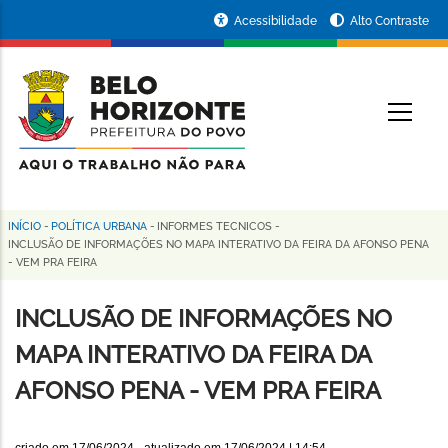
Pular
Portal
Acessibilidade
Alto Contraste
para
da
o
conteúdo
Prefeitura
O
principal
de
Belo
Horizonte
INÍCIO
-
POLÍTICA URBANA
-
INFORMES TECNICOS
-
Trilha
INCLUSÃO DE INFORMAÇÕES NO MAPA INTERATIVO DA FEIRA DA AFONSO PENA
- VEM PRA FEIRA
de
navegação
INCLUSÃO DE INFORMAÇÕES NO
MAPA INTERATIVO DA FEIRA DA
AFONSO PENA - VEM PRA FEIRA
criado em
17/06/2024
- atualizado em
17/06/2024 | 14:54