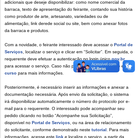
adicionais que deseje disponibilizar: como nome comercial da
barraca, texto de apresentação do feirante, contando sua história
como produtor de arte, artesanato, variedades ou de
alimentação, link derede social ou site, bem como anexar fotos
da barraca e produtos.
Com a novidade, o feirante interessado deve acessar o
Portal de
Serviços
, localizar o serviço e clicar em “Solicitar”. Em seguida, o
requerente deve efetuar a autenticação no login único
gov.br
para acessar o serviço. Caso não possua cadastro, acesse esse
curso
para mais informações.
Posteriormente, é necessário inserir as informações e anexar a
documentação necessária. Após envio da solicitação, o sistema
irá disponibilizar automaticamente o número do protocolo por e-
mail para o requerente. O interessado pode acompanhar seu
pedido clicando no botão “Acompanhe sua Solicitação”,
disponível no
Portal de Serviços
, ou na área de relacionamento
do solicitante, conforme demonstrado neste
tutorial
. Para mais
informações, acesse este
link
e localize o serviço, a partir da