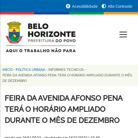
Pular
Portal
Acessibilidade
Alto Contraste
para
da
o
conteúdo
Prefeitura
O
principal
de
Belo
Horizonte
INÍCIO
-
POLÍTICA URBANA
-
INFORMES TECNICOS
-
Trilha
FEIRA DA AVENIDA AFONSO PENA TERÁ O HORÁRIO AMPLIADO DURANTE O MÊS
DE DEZEMBRO
de
navegação
FEIRA DA AVENIDA AFONSO PENA
TERÁ O HORÁRIO AMPLIADO
DURANTE O MÊS DE DEZEMBRO
criado em
16/11/2022
- atualizado em
16/11/2022 | 10:49