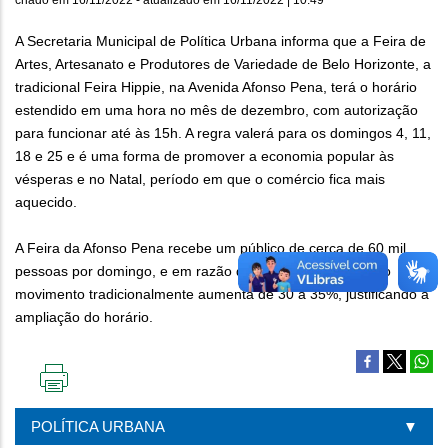
A Secretaria Municipal de Política Urbana informa que a Feira de
Artes, Artesanato e Produtores de Variedade de Belo Horizonte, a
tradicional Feira Hippie, na Avenida Afonso Pena, terá o horário
estendido em uma hora no mês de dezembro, com autorização
para funcionar até às 15h. A regra valerá para os domingos 4, 11,
18 e 25 e é uma forma de promover a economia popular às
vésperas e no Natal, período em que o comércio fica mais
aquecido.
A Feira da Afonso Pena recebe um público de cerca de 60 mil
pessoas por domingo, e em razão das compras de Natal, o
movimento tradicionalmente aumenta de 30 a 35%, justificando a
ampliação do horário.
IMPRIMIR
ESTA
POLÍTICA URBANA
PÁGINA