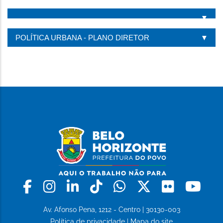
POLÍTICA URBANA - PLANO DIRETOR
Facebook
Instagram
Linkedin
Tiktok
Whatsapp
X
Flickr
Yo
Av. Afonso Pena, 1212 - Centro | 30130-003
Política de privacidade
|
Mapa do site