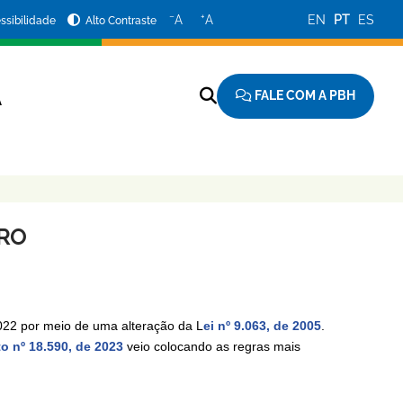
−
+
A
A
EN
PT
ES
ssibilidade
Alto Contraste
FALE COM A PBH
A
RO
022 por meio de uma alteração da L
ei nº 9.063, de 2005
.
o nº 18.590, de 2023
veio colocando as regras mais