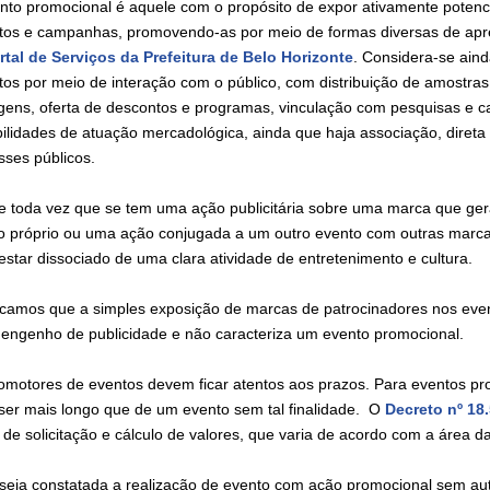
nto promocional é aquele com o propósito de expor ativamente potenc
tos e campanhas, promovendo-as por meio de formas diversas de apre
rtal de Serviços da Prefeitura de Belo Horizonte
. Considera-se ain
tos por meio de interação com o público, com distribuição de amostras
gens, oferta de descontos e programas, vinculação com pesquisas e cad
bilidades de atuação mercadológica, ainda que haja associação, direta
esses públicos.
e toda vez que se tem uma ação publicitária sobre uma marca que gera
o próprio ou uma ação conjugada a um outro evento com outras marc
estar dissociado de uma clara atividade de entretenimento e cultura.
camos que a simples exposição de marcas de patrocinadores nos event
engenho de publicidade e não caracteriza um evento promocional.
omotores de eventos devem ficar atentos aos prazos. Para eventos prom
ser mais longo que de um evento sem tal finalidade. O
Decreto nº 18
 de solicitação e cálculo de valores, que varia de acordo com a área 
seja constatada a realização de evento com ação promocional sem auto