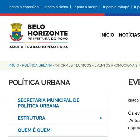
Pular
Ir para o conteúdo |
Ir para o menu |
Ir para a busca |
Ir para o rodapé |
Ir 
para
o
conteúdo
principal
INÍCIO
NOTÍCIAS
INÍCIO
-
POLÍTICA URBANA
-
INFORMES TECNICOS
-
EVENTOS PROMOCIONAIS 
Trilha
de
EV
POLÍTICA URBANA
navegação
SECRETARIA MUNICIPAL DE
criado
POLÍTICA URBANA
Os ev
ESTRUTURA
Antes
especí
QUEM É QUEM