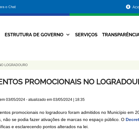
Portal
para o Chat
Ace
da
Prefeitura
ESTRUTURA DE GOVERNO
SERVIÇOS
TRANSPARÊNCI
Navegação
de
Principal
Belo
NO LOGRADOURO
Horizonte
ENTOS PROMOCIONAIS NO LOGRADOU
 em
03/05/2024
- atualizado em
03/05/2024 | 18:35
entos promocionais no logradouro foram admitidos no Município em 2
, não se podia fazer ativações de marcas no espaço público. O
Decret
ficas e esclarecendo pontos alterados na lei.