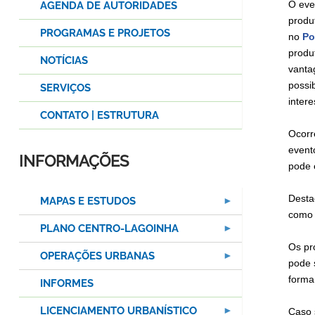
O eve
AGENDA DE AUTORIDADES
produ
PROGRAMAS E PROJETOS
no
Po
produ
NOTÍCIAS
vanta
possi
SERVIÇOS
inter
CONTATO | ESTRUTURA
Ocorr
event
INFORMAÇÕES
pode 
Desta
MAPAS E ESTUDOS
como 
PLANO CENTRO-LAGOINHA
Os pr
OPERAÇÕES URBANAS
pode 
forma
INFORMES
LICENCIAMENTO URBANÍSTICO
Caso 