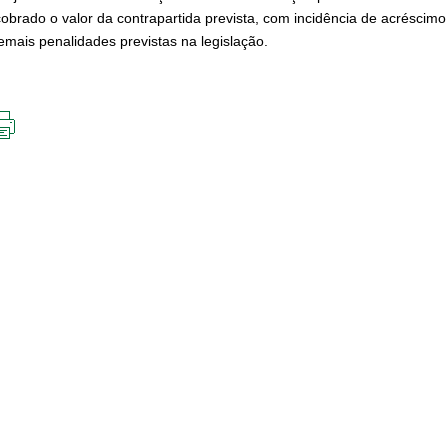
cobrado o valor da contrapartida prevista, com incidência de acréscim
emais penalidades previstas na legislação.
IMPRIMIR
ESTA
PÁGINA