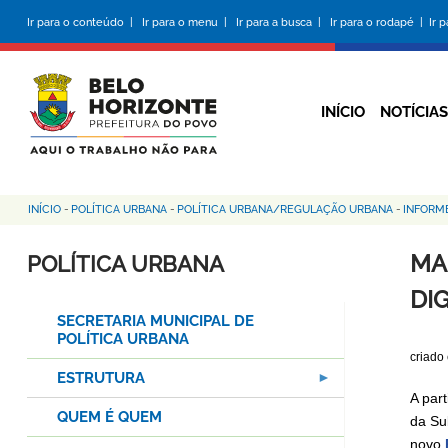
Pular
Ir para o conteúdo |
Ir para o menu |
Ir para a busca |
Ir para o rodapé |
Ir 
para
o
conteúdo
principal
INÍCIO
NOTÍCIAS
INÍCIO
-
POLÍTICA URBANA
-
POLÍTICA URBANA/REGULAÇÃO URBANA
-
INFORM
Trilha
de
MA
POLÍTICA URBANA
navegação
DIG
SECRETARIA MUNICIPAL DE
POLÍTICA URBANA
criado
ESTRUTURA
A par
QUEM É QUEM
da Su
novo