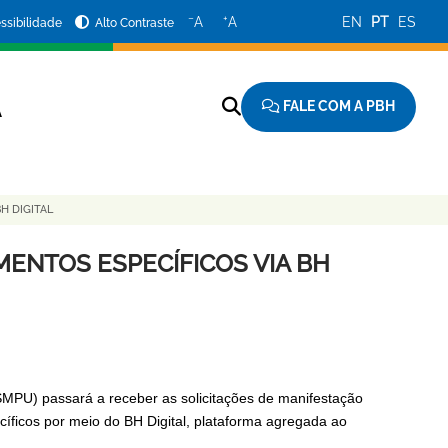
−
+
A
A
EN
PT
ES
ssibilidade
Alto Contraste
FALE COM A PBH
A
H DIGITAL
ENTOS ESPECÍFICOS VIA BH
(SMPU) passará a receber as solicitações de manifestação
ficos por meio do BH Digital, plataforma agregada ao