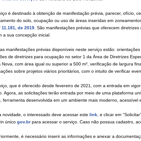
iço é destinado à obtenção de manifestação prévia, parecer, ofício, cer
lamento do solo, ocupação ou uso de áreas inseridas em zoneamentos 
º 11.181, de 2019
. São manifestações prévias que oferecem diretrizes
m a sua concepção inicial.
 as manifestações prévias disponíveis neste serviço estão: orientaç
ões de diretrizes para ocupação no setor 1 da Área de Diretrizes Espe
 Nova, com área igual ou superior a 500 m², verificação de largura fin
ações sobre projetos viários prioritários, com o intuito de verificar eve
viço, que é oferecido desde fevereiro de 2021, com a entrada em vigor 
p. Agora, as solicitações terão entrada por meio de uma plataforma un
al, ferramenta desenvolvida em um ambiente mais moderno, acessível e
 novidade, o interessado deve acessar este
link
, e clicar em “Solicit
gin único
gov.br
para acessar o serviço. Caso não possua cadastro, a
riormente, é necessário inserir as informações e anexar a documentação