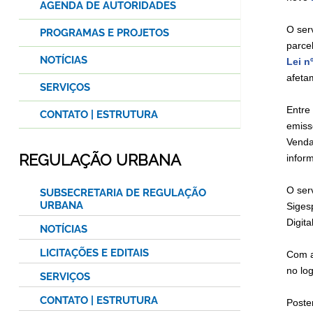
AGENDA DE AUTORIDADES
O serv
PROGRAMAS E PROJETOS
parce
NOTÍCIAS
Lei n
afeta
SERVIÇOS
Entre
CONTATO | ESTRUTURA
emiss
Venda
REGULAÇÃO URBANA
inform
O ser
SUBSECRETARIA DE REGULAÇÃO
URBANA
Siges
Digit
NOTÍCIAS
LICITAÇÕES E EDITAIS
Com a
no lo
SERVIÇOS
CONTATO | ESTRUTURA
Poste