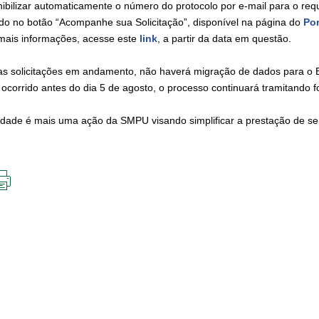
nibilizar automaticamente o número do protocolo por e-mail para o r
ndo no botão “Acompanhe sua Solicitação”, disponível na página do
Por
mais informações, acesse este
link
, a partir da data em questão.
as solicitações em andamento, não haverá migração de dados para o BH 
 ocorrido antes do dia 5 de agosto, o processo continuará tramitando f
idade é mais uma ação da SMPU visando simplificar a prestação de ser
IMPRIMIR
ESTA
PÁGINA