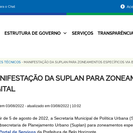
Portal
para o Chat
Ace
da
Prefeitura
ESTRUTURA DE GOVERNO
SERVIÇOS
TRANSPARÊNCI
Navegação
de
Principal
Belo
ES TÉCNICOS
-
MANIFESTAÇÃO DA SUPLAN PARA ZONEAMENTOS ESPECÍFICOS VIA B
Horizonte
NIFESTAÇÃO DA SUPLAN PARA ZONEAM
ITAL
 em
03/08/2022
- atualizado em
03/08/2022 | 10:02
tir de 5 de agosto de 2022, a Secretaria Municipal de Política Urbana 
bsecretaria de Planejamento Urbano (Suplan) para zoneamentos especí
Portal de Serviços
da Prefeitura de Belo Horizonte.