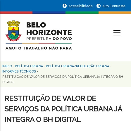
Pular
Portal
Acessibilidade
Alto Contraste
para
da
o
conteúdo
Prefeitura
O
principal
de
Belo
Horizonte
INÍCIO
-
POLÍTICA URBANA
-
POLÍTICA URBANA/REGULAÇÃO URBANA
-
Trilha
INFORMES TÉCNICOS
-
RESTITUIÇÃO DE VALOR DE SERVIÇOS DA POLÍTICA URBANA JÁ INTEGRA O BH
de
DIGITAL
navegação
RESTITUIÇÃO DE VALOR DE
SERVIÇOS DA POLÍTICA URBANA JÁ
INTEGRA O BH DIGITAL