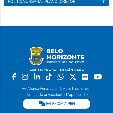
POLÍTICA URBANA - PLANO DIRETOR
Facebook
Instagram
Linkedin
Tiktok
Whatsapp
X
Flickr
Yo
Av. Afonso Pena, 1212 - Centro | 30130-003
Política de privacidade
|
Mapa do site
FALE COM A
PBH