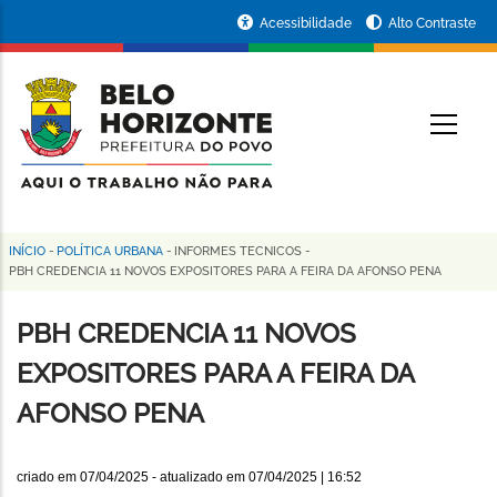
Pular
Portal
Acessibilidade
Alto Contraste
para
da
o
conteúdo
Prefeitura
O
principal
de
Belo
Horizonte
INÍCIO
-
POLÍTICA URBANA
-
INFORMES TECNICOS
-
Trilha
PBH CREDENCIA 11 NOVOS EXPOSITORES PARA A FEIRA DA AFONSO PENA
de
PBH CREDENCIA 11 NOVOS
navegação
EXPOSITORES PARA A FEIRA DA
AFONSO PENA
criado em
07/04/2025
- atualizado em
07/04/2025 | 16:52