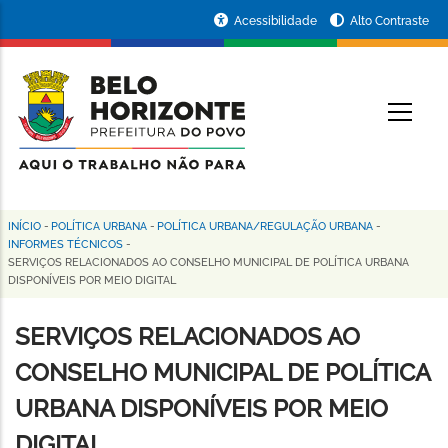
Pular
Portal
Acessibilidade
Alto Contraste
para
da
o
conteúdo
Prefeitura
O
principal
de
Belo
Horizonte
INÍCIO
-
POLÍTICA URBANA
-
POLÍTICA URBANA/REGULAÇÃO URBANA
-
Trilha
INFORMES TÉCNICOS
-
SERVIÇOS RELACIONADOS AO CONSELHO MUNICIPAL DE POLÍTICA URBANA
de
DISPONÍVEIS POR MEIO DIGITAL
navegação
SERVIÇOS RELACIONADOS AO
CONSELHO MUNICIPAL DE POLÍTICA
URBANA DISPONÍVEIS POR MEIO
DIGITAL