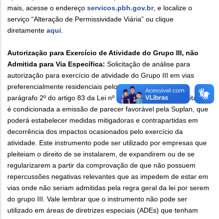
mais, acesse o endereço
servicos.pbh.gov.br
, e localize o
serviço “Alteração de Permissividade Viária” ou clique
diretamente
aqui
.
Autorização para Exercício de Atividade do Grupo III, não
Admitida para Via Específica:
Solicitação de análise para
autorização para exercício de atividade do Grupo III em vias
preferencialmente residenciais pelo Compur, prevista no
parágrafo 2º do artigo 83 da Lei nº 11.181, de 2019. A solicitação
é condicionada a emissão de parecer favorável pela Suplan, que
poderá estabelecer medidas mitigadoras e contrapartidas em
decorrência dos impactos ocasionados pelo exercício da
atividade. Este instrumento pode ser utilizado por empresas que
pleiteiam o direito de se instalarem, de expandirem ou de se
regularizarem a partir da comprovação de que não possuem
repercussões negativas relevantes que as impedem de estar em
vias onde não seriam admitidas pela regra geral da lei por serem
do grupo III. Vale lembrar que o instrumento não pode ser
utilizado em áreas de diretrizes especiais (ADEs) que tenham