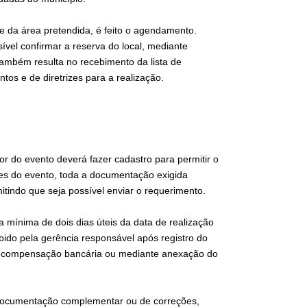
de da área pretendida, é feito o agendamento.
vel confirmar a reserva do local, mediante
também resulta no recebimento da lista de
os e de diretrizes para a realização.
r do evento deverá fazer cadastro para permitir o
ões do evento, toda a documentação exigida
indo que seja possível enviar o requerimento.
a mínima de dois dias úteis da data de realização
ebido pela gerência responsável após registro do
or compensação bancária ou mediante anexação do
 documentação complementar ou de correções,