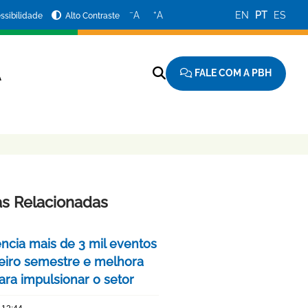
−
+
A
A
EN
PT
ES
ssibilidade
Alto Contraste
FALE COM A PBH
A
as Relacionadas
encia mais de 3 mil eventos
eiro semestre e melhora
ara impulsionar o setor