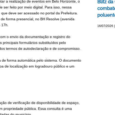
Blitz d
ntar a realização de eventos em Belo Horizonte, o
e ser feito por meio digital. Para isso, nessa
combate
 que deve ser acessado no portal da Prefeitura.
poluente
ço de forma presencial, no BH Resolve (avenida
s 17h.
16/07/2026 |
o com o envio da documentação e registro do
principais formulários substituídos pelo
o dos termos de autodeclaração e de compromisso.
ta de forma automática pelo sistema. O documento
pa de localização em logradouro público e um
ção de verificação de disponibilidade de espaço,
em propriedade pública. Essa consulta é uma
dadas do município.