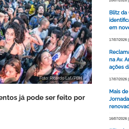
20/07/2026 |
Blitz d
identifi
em nove
17/07/2026 |
Reclama
na Av. 
ações d
Foto: Ricardo Laf/PBH
17/07/2026 |
Mais de
ntos já pode ser feito por
Jornada
renovada
16/07/2026 |