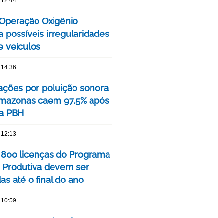
 12:44
a Operação Oxigênio
ca possíveis irregularidades
 veículos
 14:36
ções por poluição sonora
Amazonas caem 97,5% após
a PBH
 12:13
 800 licenças do Programa
 Produtiva devem ser
s até o final do ano
 10:59