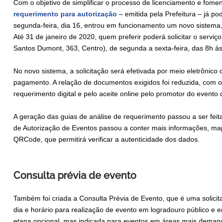
Com o objetivo de simplificar o processo de licenciamento e fome
requerimento para autorização
– emitida pela Prefeitura – já pod
segunda-feira, dia 16, entrou em funcionamento um novo sistema,
Até 31 de janeiro de 2020, quem preferir poderá solicitar o servi
Santos Dumont, 363, Centro), de segunda a sexta-feira, das 8h à
No novo sistema, a solicitação será efetivada por meio eletrônic
pagamento. A relação de documentos exigidos foi reduzida, com os 
requerimento digital e pelo aceite online pelo promotor do event
A geração das guias de análise de requerimento passou a ser fei
de Autorização de Eventos passou a conter mais informações, ma
QRCode, que permitirá verificar a autenticidade dos dados.
Consulta prévia de evento
Também foi criada a Consulta Prévia de Evento, que é uma solicita
dia e horário para realização de evento em logradouro público e 
etapa opcional, mas indicada para eventos em áreas mais deman