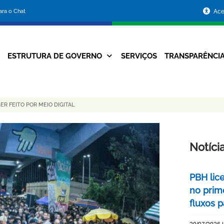
Portal
para o Chat
Ace
da
Prefeitura
ESTRUTURA DE GOVERNO
SERVIÇOS
TRANSPARÊNCI
Navegação
de
Principal
Belo
R FEITO POR MEIO DIGITAL
Horizonte
Notíci
PBH lic
no prim
fluxos p