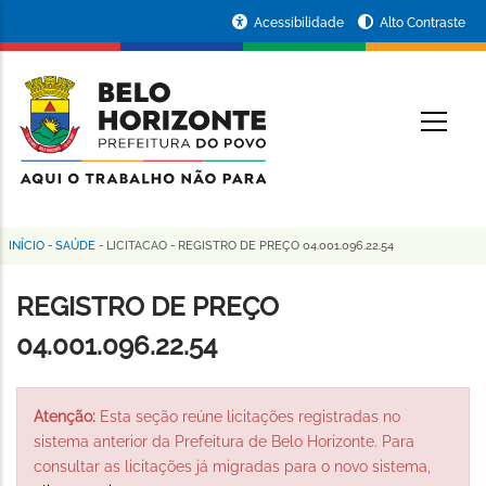
Pular
Portal
Acessibilidade
Alto Contraste
para
da
o
conteúdo
Prefeitura
O
principal
de
Belo
Horizonte
INÍCIO
-
SAÚDE
-
LICITACAO
-
REGISTRO DE PREÇO 04.001.096.22.54
Trilha
de
REGISTRO DE PREÇO
navegação
04.001.096.22.54
Atenção:
Esta seção reúne licitações registradas no
sistema anterior da Prefeitura de Belo Horizonte. Para
consultar as licitações já migradas para o novo sistema,