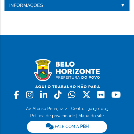
INFORMAÇÕES
Facebook
Instagram
Linkedin
Tiktok
Whatsapp
X
Flickr
Yo
Av. Afonso Pena, 1212 - Centro | 30130-003
Política de privacidade
|
Mapa do site
FALE COM A
PBH