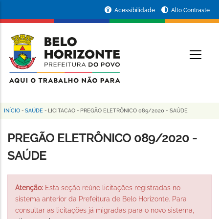
Pular
Portal
Acessibilidade
Alto Contraste
para
da
o
conteúdo
Prefeitura
O
principal
de
Belo
Horizonte
INÍCIO
-
SAÚDE
-
LICITACAO
-
PREGÃO ELETRÔNICO 089/2020 - SAÚDE
Trilha
de
PREGÃO ELETRÔNICO 089/2020 -
navegação
SAÚDE
Atenção:
Esta seção reúne licitações registradas no
sistema anterior da Prefeitura de Belo Horizonte. Para
consultar as licitações já migradas para o novo sistema,