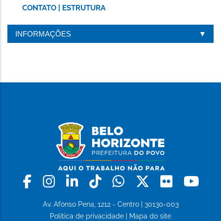
CONTATO | ESTRUTURA
INFORMAÇÕES
Facebook
Instagram
Linkedin
Tiktok
Whatsapp
X
Flickr
Yo
Av. Afonso Pena, 1212 - Centro | 30130-003
Política de privacidade
|
Mapa do site