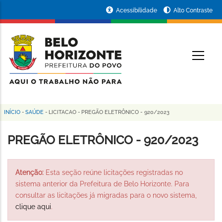
Pular
Portal
Acessibilidade
Alto Contraste
para
da
o
conteúdo
Prefeitura
O
principal
de
Belo
Horizonte
INÍCIO
-
SAÚDE
-
LICITACAO
-
PREGÃO ELETRÔNICO - 920/2023
Trilha
de
PREGÃO ELETRÔNICO - 920/2023
navegação
Atenção:
Esta seção reúne licitações registradas no
sistema anterior da Prefeitura de Belo Horizonte. Para
consultar as licitações já migradas para o novo sistema,
clique aqui
.