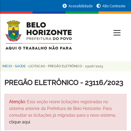
Pular
Portal
Acessibilidade
Alto Contraste
para
da
o
conteúdo
Prefeitura
O
principal
de
Belo
Horizonte
INÍCIO
-
SAÚDE
-
LICITACAO
-
PREGÃO ELETRÔNICO - 23116/2023
Trilha
de
PREGÃO ELETRÔNICO - 23116/2023
navegação
Atenção:
Esta seção reúne licitações registradas no
sistema anterior da Prefeitura de Belo Horizonte. Para
consultar as licitações já migradas para o novo sistema,
clique aqui
.