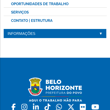
OPORTUNIDADES DE TRABALHO
SERVIÇOS
CONTATO | ESTRUTURA
INFORMAÇÕES
Facebook
Instagram
Linkedin
Tiktok
Whatsapp
X
Flickr
Yo