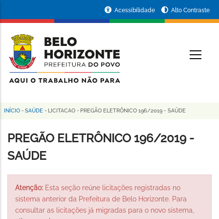
Pular
Portal
Acessibilidade
Alto Contraste
para
da
o
conteúdo
Prefeitura
O
principal
de
Belo
Horizonte
INÍCIO
-
SAÚDE
-
LICITACAO
-
PREGÃO ELETRÔNICO 196/2019 - SAÚDE
Trilha
de
PREGÃO ELETRÔNICO 196/2019 -
navegação
SAÚDE
Atenção:
Esta seção reúne licitações registradas no
sistema anterior da Prefeitura de Belo Horizonte. Para
consultar as licitações já migradas para o novo sistema,