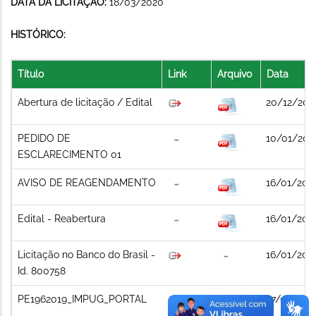
DATA DA LICITAÇÃO:
18/03/2020
HISTÓRICO:
Título
Link
Arquivo
Data
Abertura de licitação / Edital
20/12/201
PEDIDO DE
10/01/202
ESCLARECIMENTO 01
AVISO DE REAGENDAMENTO
16/01/202
Edital - Reabertura
16/01/202
Licitação no Banco do Brasil -
16/01/202
Id. 800758
PE1962019_IMPUG_PORTAL
27/01/202