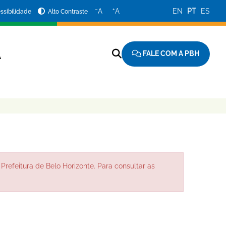
−
+
A
A
EN
PT
ES
ssibilidade
Alto Contraste
FALE COM A PBH
A
Prefeitura de Belo Horizonte. Para consultar as