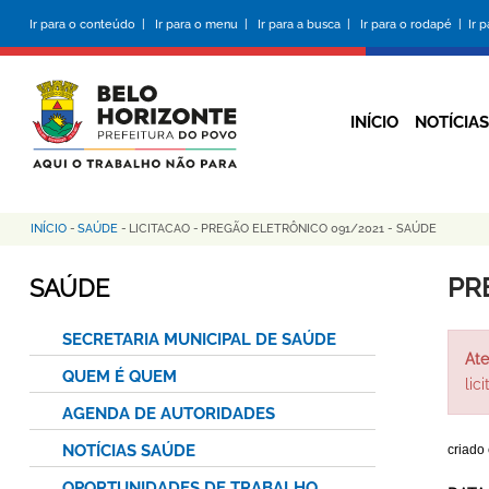
Pular
Ir para o conteúdo |
Ir para o menu |
Ir para a busca |
Ir para o rodapé |
Ir 
para
o
conteúdo
principal
INÍCIO
NOTÍCIAS
INÍCIO
-
SAÚDE
-
LICITACAO
-
PREGÃO ELETRÔNICO 091/2021 - SAÚDE
Trilha
de
PR
SAÚDE
navegação
SECRETARIA MUNICIPAL DE SAÚDE
Ate
QUEM É QUEM
lic
AGENDA DE AUTORIDADES
NOTÍCIAS SAÚDE
criado
OPORTUNIDADES DE TRABALHO