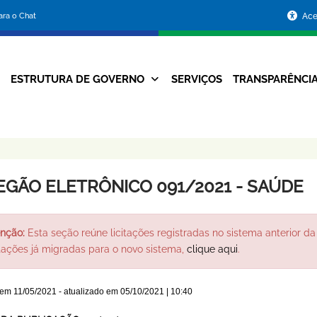
Portal
para o Chat
Ace
da
Prefeitura
ESTRUTURA DE GOVERNO
SERVIÇOS
TRANSPARÊNCI
Navegação
de
Principal
Belo
Horizonte
EGÃO ELETRÔNICO 091/2021 - SAÚDE
nção:
Esta seção reúne licitações registradas no sistema anterior da 
itações já migradas para o novo sistema,
clique aqui
.
 em
11/05/2021
- atualizado em
05/10/2021 | 10:40