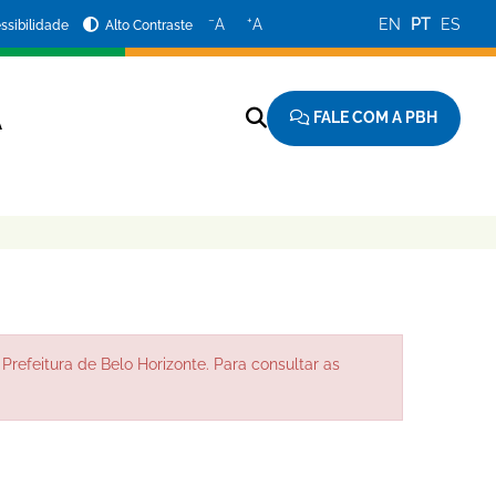
−
+
A
A
EN
PT
ES
ssibilidade
Alto Contraste
FALE COM A PBH
A
Prefeitura de Belo Horizonte. Para consultar as