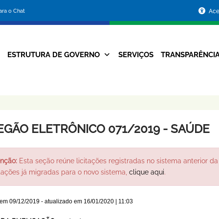
Portal
para o Chat
Ace
da
Prefeitura
ESTRUTURA DE GOVERNO
SERVIÇOS
TRANSPARÊNCI
Navegação
de
Principal
Belo
Horizonte
EGÃO ELETRÔNICO 071/2019 - SAÚDE
nção:
Esta seção reúne licitações registradas no sistema anterior da 
itações já migradas para o novo sistema,
clique aqui
.
 em
09/12/2019
- atualizado em
16/01/2020 | 11:03