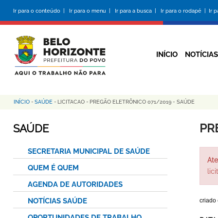
Pular
Ir para o conteúdo |
Ir para o menu |
Ir para a busca |
Ir para o rodapé |
Ir 
para
o
conteúdo
principal
INÍCIO
NOTÍCIAS
INÍCIO
-
SAÚDE
-
LICITACAO
-
PREGÃO ELETRÔNICO 071/2019 - SAÚDE
Trilha
de
PR
SAÚDE
navegação
SECRETARIA MUNICIPAL DE SAÚDE
Ate
QUEM É QUEM
lic
AGENDA DE AUTORIDADES
NOTÍCIAS SAÚDE
criado
OPORTUNIDADES DE TRABALHO