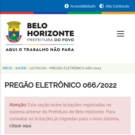
Pular
Portal
Acessibilidade
Alto Contraste
para
da
o
conteúdo
Prefeitura
O
principal
de
Belo
Horizonte
INÍCIO
-
SAÚDE
-
LICITACAO
-
PREGÃO ELETRÔNICO 066/2022
Trilha
de
PREGÃO ELETRÔNICO 066/2022
navegação
Atenção:
Esta seção reúne licitações registradas no
sistema anterior da Prefeitura de Belo Horizonte. Para
consultar as licitações já migradas para o novo sistema,
clique aqui
.