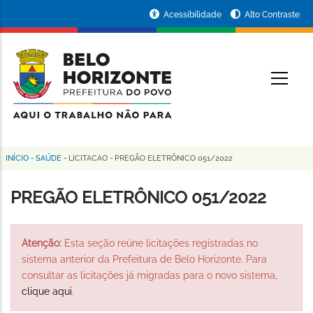
Pular
Portal
Acessibilidade
Alto Contraste
para
da
o
conteúdo
Prefeitura
O
principal
de
Belo
Horizonte
INÍCIO
-
SAÚDE
-
LICITACAO
-
PREGÃO ELETRÔNICO 051/2022
Trilha
de
PREGÃO ELETRÔNICO 051/2022
navegação
Atenção:
Esta seção reúne licitações registradas no
sistema anterior da Prefeitura de Belo Horizonte. Para
consultar as licitações já migradas para o novo sistema,
clique aqui
.