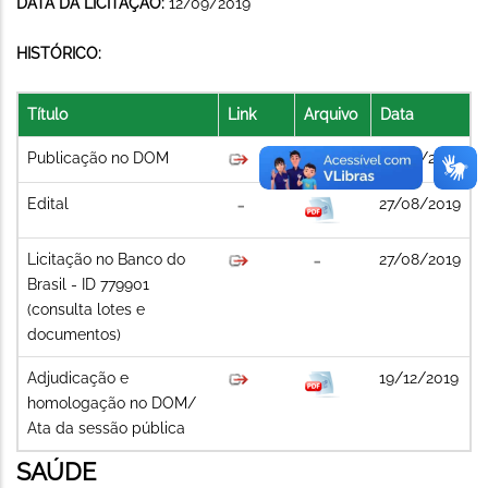
DATA DA LICITAÇÃO:
12/09/2019
HISTÓRICO:
Título
Link
Arquivo
Data
Publicação no DOM
27/08/2019
Edital
27/08/2019
Licitação no Banco do
27/08/2019
Brasil - ID 779901
(consulta lotes e
documentos)
Adjudicação e
19/12/2019
homologação no DOM/
Ata da sessão pública
SAÚDE