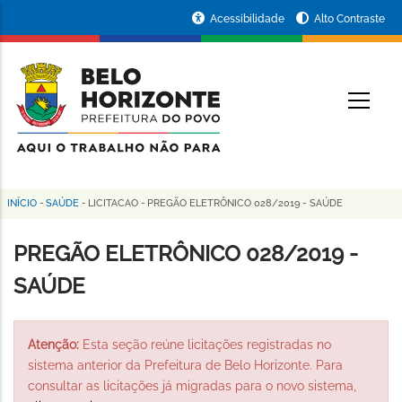
Pular
Portal
Acessibilidade
Alto Contraste
para
da
o
conteúdo
Prefeitura
O
principal
de
Belo
Horizonte
INÍCIO
-
SAÚDE
-
LICITACAO
-
PREGÃO ELETRÔNICO 028/2019 - SAÚDE
Trilha
de
PREGÃO ELETRÔNICO 028/2019 -
navegação
SAÚDE
Atenção:
Esta seção reúne licitações registradas no
sistema anterior da Prefeitura de Belo Horizonte. Para
consultar as licitações já migradas para o novo sistema,